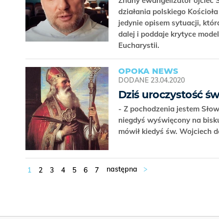
Znany ewangelizator ojciec 
działania polskiego Kościoła 
jedynie opisem sytuacji, któ
dalej i poddaje krytyce mode
Eucharystii.
OPOKA NEWS
DODANE
23.04.2020
Dziś uroczystość ś
- Z pochodzenia jestem Słow
niegdyś wyświęcony na bisk
mówił kiedyś św. Wojciech 
1
2
3
4
5
6
7