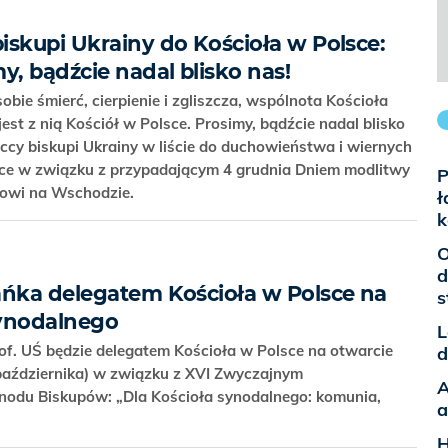
iskupi Ukrainy do Kościoła w Polsce:
y, bądźcie nadal blisko nas!
bie śmierć, cierpienie i zgliszcza, wspólnota Kościoła
jest z nią Kościół w Polsce. Prosimy, bądźcie nadal blisko
iccy biskupi Ukrainy w liście do duchowieństwa i wiernych
sce w związku z przypadającym 4 grudnia Dniem modlitwy
P
ołowi na Wschodzie.
ł
k
O
d
ańka delegatem Kościoła w Polsce na
s
synodalnego
L
of. UŚ będzie delegatem Kościoła w Polsce na otwarcie
d
października) w związku z XVI Zwyczajnym
A
odu Biskupów: „Dla Kościoła synodalnego: komunia,
a
H