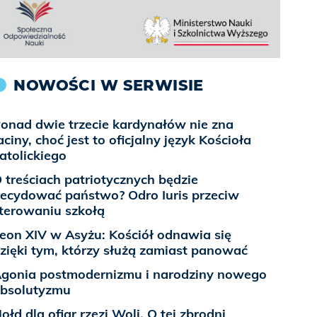
NOWOŚCI W SERWISIE
onad dwie trzecie kardynałów nie zna
aciny, choć jest to oficjalny język Kościoła
atolickiego
 treściach patriotycznych będzie
ecydować państwo? Odro Iuris przeciw
terowaniu szkołą
eon XIV w Asyżu: Kościół odnawia się
zięki tym, którzy służą zamiast panować
gonia postmodernizmu i narodziny nowego
bsolutyzmu
ołd dla ofiar rzezi Woli. O tej zbrodni