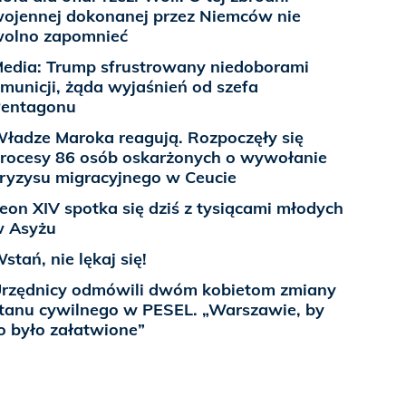
ojennej dokonanej przez Niemców nie
olno zapomnieć
edia: Trump sfrustrowany niedoborami
municji, żąda wyjaśnień od szefa
entagonu
ładze Maroka reagują. Rozpoczęły się
rocesy 86 osób oskarżonych o wywołanie
ryzysu migracyjnego w Ceucie
eon XIV spotka się dziś z tysiącami młodych
 Asyżu
stań, nie lękaj się!
rzędnicy odmówili dwóm kobietom zmiany
tanu cywilnego w PESEL. „Warszawie, by
o było załatwione”