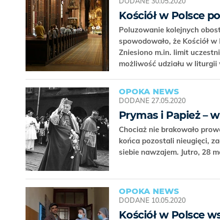
DODANE
30.05.2020
Kościół w Polsce 
Poluzowanie kolejnych obos
spowodowało, że Kościół w P
Zniesiono m.in. limit uczestn
możliwość udziału w liturgi
OPOKA NEWS
DODANE
27.05.2020
Prymas i Papież – 
Chociaż nie brakowało prowok
końca pozostali nieugięci, 
siebie nawzajem. Jutro, 28 m
OPOKA NEWS
DODANE
10.05.2020
Kościół w Polsce w