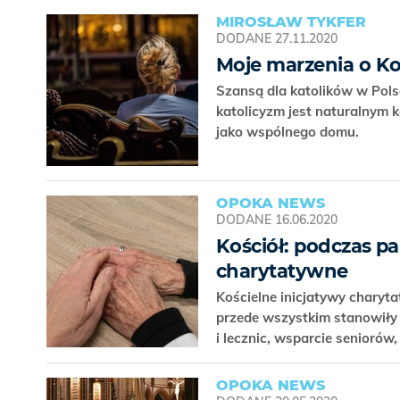
MIROSŁAW TYKFER
DODANE
27.11.2020
Moje marzenia o Ko
Szansą dla katolików w Polsc
katolicyzm jest naturalnym 
jako wspólnego domu.
OPOKA NEWS
DODANE
16.06.2020
Kościół: podczas pa
charytatywne
Kościelne inicjatywy charyt
przede wszystkim stanowiły 
i lecznic, wsparcie senioró
OPOKA NEWS