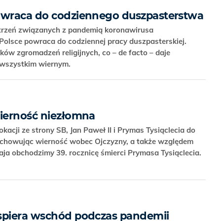
powraca do codziennego duszpasterstwa
trzeń związanych z pandemią koronawirusa
olsce powraca do codziennej pracy duszpasterskiej.
ików zgromadzeń religijnych, co – de facto – daje
i wszystkim wiernym.
wierność niezłomna
acji ze strony SB, Jan Paweł II i Prymas Tysiąclecia do
zachowując wierność wobec Ojczyzny, a także względem
aja obchodzimy 39. rocznicę śmierci Prymasa Tysiąclecia.
spiera wschód podczas pandemii