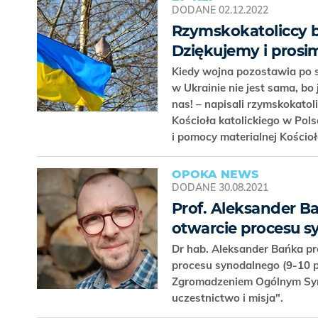
DODANE
02.12.2022
Rzymskokatoliccy b
Dziękujemy i prosim
Kiedy wojna pozostawia po so
w Ukrainie nie jest sama, bo 
nas! – napisali rzymskokatol
Kościoła katolickiego w Pol
i pomocy materialnej Kości
OPOKA NEWS
DODANE
30.08.2021
Prof. Aleksander B
otwarcie procesu 
Dr hab. Aleksander Bańka pr
procesu synodalnego (9-10 
Zgromadzeniem Ogólnym Syn
uczestnictwo i misja".