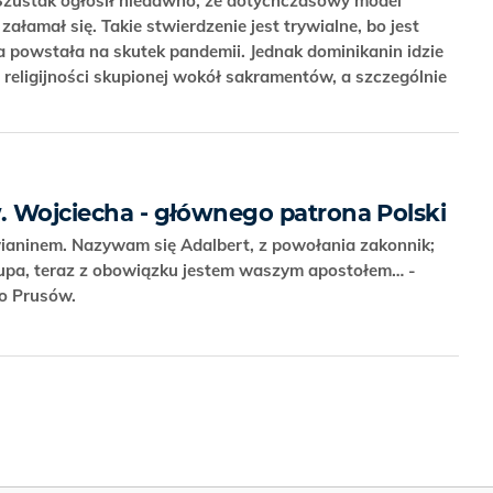
Szustak ogłosił niedawno, że dotychczasowy model
załamał się. Takie stwierdzenie jest trywialne, bo jest
ra powstała na skutek pandemii. Jednak dominikanin idzie
l religijności skupionej wokół sakramentów, a szczególnie
w. Wojciecha - głównego patrona Polski
ianinem. Nazywam się Adalbert, z powołania zakonnik;
upa, teraz z obowiązku jestem waszym apostołem… -
do Prusów.