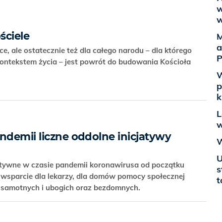
w
w
ściele
M
a
e, ale ostatecznie też dla całego narodu – dla którego
P
kontekstem życia – jest powrót do budowania Kościoła
W
p
k
L
w
ndemii liczne oddolne inicjatywy
W
U
atywne w czasie pandemii koronawirusa od początku
s
wsparcie dla lekarzy, dla domów pomocy społecznej
t
w, samotnych i ubogich oraz bezdomnych.