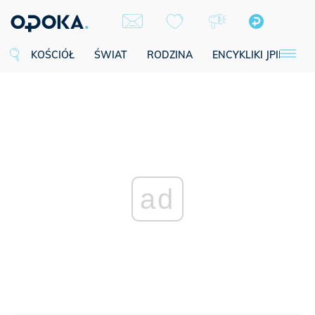
KOŚCIÓŁ
ŚWIAT
RODZINA
ENCYKLIKI JPII
SE
ad