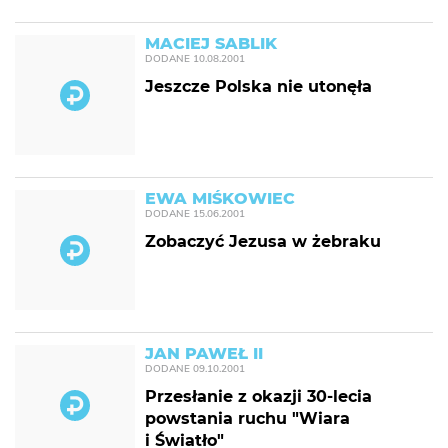
MACIEJ SABLIK
DODANE
10.08.2001
Jeszcze Polska nie utonęła
EWA MIŚKOWIEC
DODANE
15.06.2001
Zobaczyć Jezusa w żebraku
JAN PAWEŁ II
DODANE
09.10.2001
Przesłanie z okazji 30-lecia
powstania ruchu "Wiara
i Światło"