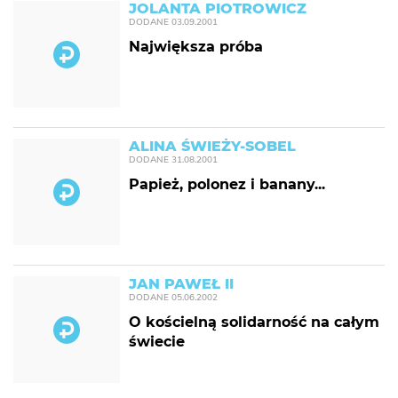
JOLANTA PIOTROWICZ
DODANE
03.09.2001
Największa próba
ALINA ŚWIEŻY-SOBEL
DODANE
31.08.2001
Papież, polonez i banany...
JAN PAWEŁ II
DODANE
05.06.2002
O kościelną solidarność na całym
świecie