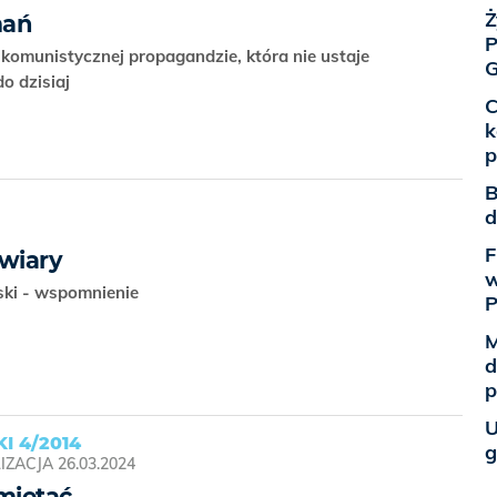
Ż
mań
P
i komunistycznej propagandzie, która nie ustaje
G
do dzisiaj
C
k
p
B
d
F
 wiary
w
lski - wspomnienie
M
d
p
U
I 4/2014
g
IZACJA
26.03.2024
miętać