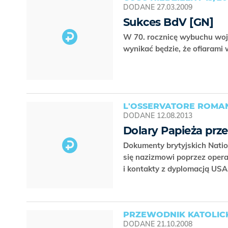
DODANE
27.03.2009
Sukces BdV [GN]
W 70. rocznicę wybuchu wojn
wynikać będzie, że ofiarami
L'OSSERVATORE ROMAN
DODANE
12.08.2013
Dolary Papieża prze
Dokumenty brytyjskich Nation
się nazizmowi poprzez opera
i kontakty z dyplomacją US
PRZEWODNIK KATOLICK
DODANE
21.10.2008