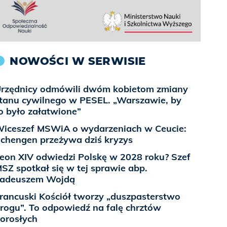
NOWOŚCI W SERWISIE
rzędnicy odmówili dwóm kobietom zmiany
tanu cywilnego w PESEL. „Warszawie, by
o było załatwione”
iceszef MSWiA o wydarzeniach w Ceucie:
chengen przeżywa dziś kryzys
eon XIV odwiedzi Polskę w 2028 roku? Szef
SZ spotkał się w tej sprawie abp.
adeuszem Wojdą
rancuski Kościół tworzy „duszpasterstwo
rogu”. To odpowiedź na falę chrztów
orosłych