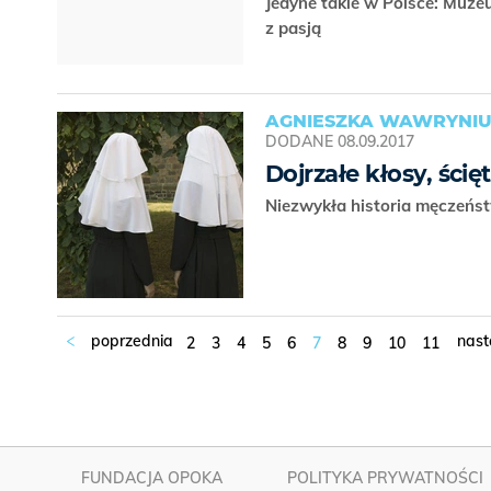
Jedyne takie w Polsce: Muz
z pasją
AGNIESZKA WAWRYNI
DODANE
08.09.2017
Dojrzałe kłosy, śc
Niezwykła historia męczeńs
2
3
4
5
6
7
8
9
10
11
FUNDACJA OPOKA
POLITYKA PRYWATNOŚCI