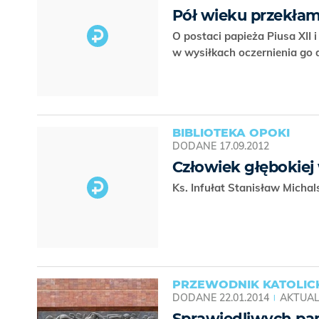
Pół wieku przekła
O postaci papieża Piusa XII 
w wysiłkach oczernienia go 
BIBLIOTEKA OPOKI
DODANE
17.09.2012
Człowiek głębokiej
Ks. Infułat Stanisław Micha
PRZEWODNIK KATOLICK
DODANE
22.01.2014
AKTUAL
Sprawiedliwych pa