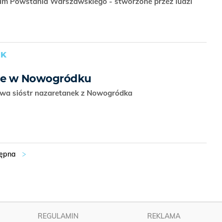
eum Powstania Warszawskiego - stworzone przez ludzi
UK
ięte w Nowogródku
twa sióstr nazaretanek z Nowogródka
REGULAMIN
REKLAMA