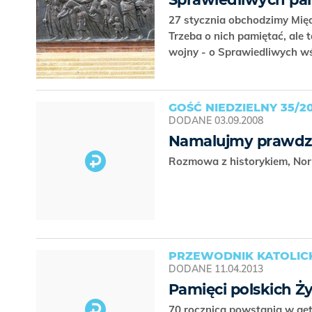
27 stycznia obchodzimy Mię
Trzeba o nich pamiętać, ale 
wojny - o Sprawiedliwych 
GOŚĆ NIEDZIELNY 35/2
DODANE
03.09.2008
Namalujmy prawdz
Rozmowa z historykiem, Nor
PRZEWODNIK KATOLICKI
DODANE
11.04.2013
Pamięci polskich 
70 rocznica powstania w ge