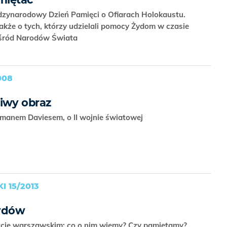
dzynarodowy Dzień Pamięci o Ofiarach Holokaustu.
także o tych, którzy udzielali pomocy Żydom w czasie
wśród Narodów Świata
008
iwy obraz
manem Daviesem, o II wojnie światowej
 15/2013
Żydów
tcie warszawskim: co o nim wiemy? Czy pamiętamy?