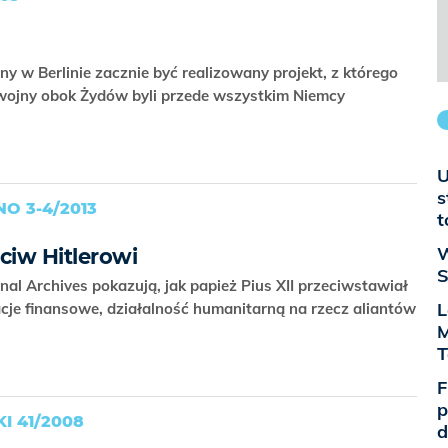
y w Berlinie zacznie być realizowany projekt, z którego
 wojny obok Żydów byli przede wszystkim Niemcy
U
s
O 3-4/2013
t
W
ciw Hitlerowi
S
al Archives pokazują, jak papież Pius XII przeciwstawiał
L
cje finansowe, działalność humanitarną na rzecz aliantów
M
A
T
F
p
I 41/2008
d