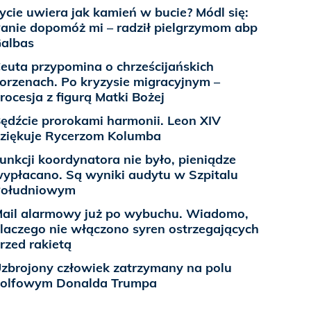
ycie uwiera jak kamień w bucie? Módl się:
anie dopomóż mi – radził pielgrzymom abp
albas
euta przypomina o chrześcijańskich
orzenach. Po kryzysie migracyjnym –
rocesja z figurą Matki Bożej
ędźcie prorokami harmonii. Leon XIV
ziękuje Rycerzom Kolumba
unkcji koordynatora nie było, pieniądze
ypłacano. Są wyniki audytu w Szpitalu
Południowym
ail alarmowy już po wybuchu. Wiadomo,
laczego nie włączono syren ostrzegających
rzed rakietą
zbrojony człowiek zatrzymany na polu
olfowym Donalda Trumpa