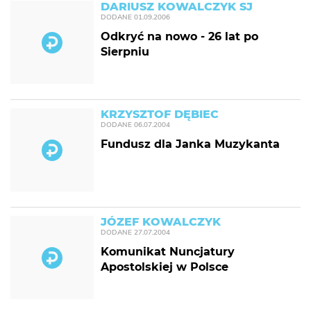
DARIUSZ KOWALCZYK SJ
DODANE
01.09.2006
Odkryć na nowo - 26 lat po
Sierpniu
KRZYSZTOF DĘBIEC
DODANE
06.07.2004
Fundusz dla Janka Muzykanta
JÓZEF KOWALCZYK
DODANE
27.07.2004
Komunikat Nuncjatury
Apostolskiej w Polsce