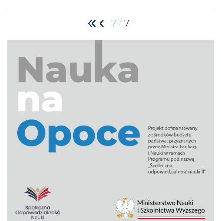
/
7
7