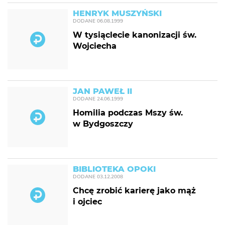
HENRYK MUSZYŃSKI
DODANE
06.08.1999
W tysiąclecie kanonizacji św.
Wojciecha
JAN PAWEŁ II
DODANE
24.06.1999
Homilia podczas Mszy św.
w Bydgoszczy
BIBLIOTEKA OPOKI
DODANE
03.12.2008
Chcę zrobić karierę jako mąż
i ojciec