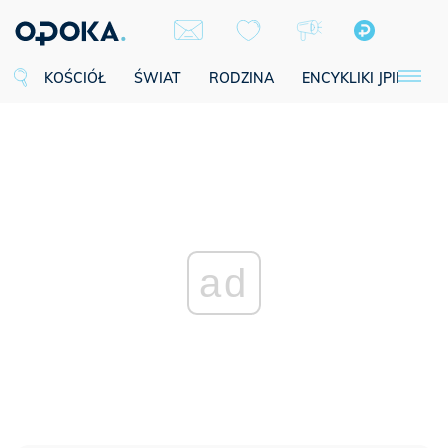
KOŚCIÓŁ
ŚWIAT
RODZINA
ENCYKLIKI JPII
SE
ad