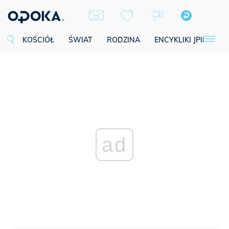
KOŚCIÓŁ
ŚWIAT
RODZINA
ENCYKLIKI JPII
SE
ad