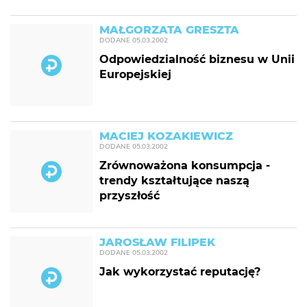
MAŁGORZATA GRESZTA
DODANE
05.03.2002
Odpowiedzialność biznesu w Unii
Europejskiej
MACIEJ KOZAKIEWICZ
DODANE
05.03.2002
Zrównoważona konsumpcja -
trendy kształtujące naszą
przyszłość
JAROSŁAW FILIPEK
DODANE
05.03.2002
Jak wykorzystać reputację?