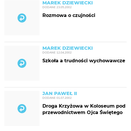
MAREK DZIEWIECKI
DODANE
23.05.2002
Rozmowa o czujności
MAREK DZIEWIECKI
DODANE
12.04.2002
Szkoła a trudności wychowawcze
JAN PAWEŁ II
DODANE
01.07.2002
Droga Krzyżowa w Koloseum pod
przewodnictwem Ojca Świętego