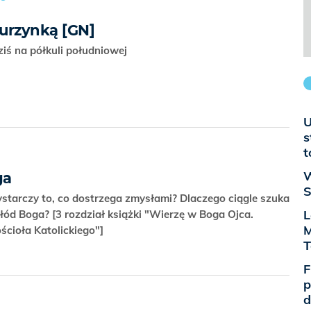
urzynką [GN]
ziś na półkuli południowej
U
s
t
W
ga
S
starczy to, co dostrzega zmysłami? Dlaczego ciągle szuka
L
łód Boga? [3 rozdział książki "Wierzę w Boga Ojca.
M
ścioła Katolickiego"]
T
F
p
d