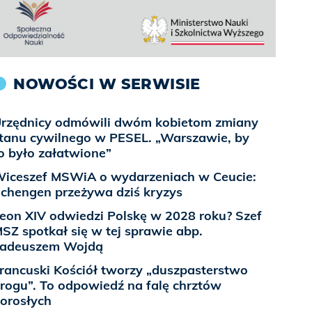
NOWOŚCI W SERWISIE
rzędnicy odmówili dwóm kobietom zmiany
tanu cywilnego w PESEL. „Warszawie, by
o było załatwione”
iceszef MSWiA o wydarzeniach w Ceucie:
chengen przeżywa dziś kryzys
eon XIV odwiedzi Polskę w 2028 roku? Szef
SZ spotkał się w tej sprawie abp.
adeuszem Wojdą
rancuski Kościół tworzy „duszpasterstwo
rogu”. To odpowiedź na falę chrztów
orosłych