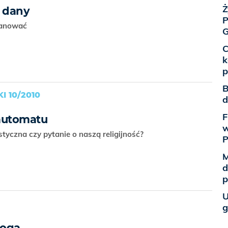
Ż
 dany
P
szanować
G
C
k
p
B
 10/2010
d
F
 automatu
w
tyczna czy pytanie o naszą religijność?
M
d
p
U
g
Boga