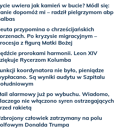
ycie uwiera jak kamień w bucie? Módl się:
anie dopomóż mi – radził pielgrzymom abp
albas
euta przypomina o chrześcijańskich
orzenach. Po kryzysie migracyjnym –
rocesja z figurą Matki Bożej
ędźcie prorokami harmonii. Leon XIV
ziękuje Rycerzom Kolumba
unkcji koordynatora nie było, pieniądze
ypłacano. Są wyniki audytu w Szpitalu
Południowym
ail alarmowy już po wybuchu. Wiadomo,
laczego nie włączono syren ostrzegających
rzed rakietą
zbrojony człowiek zatrzymany na polu
olfowym Donalda Trumpa