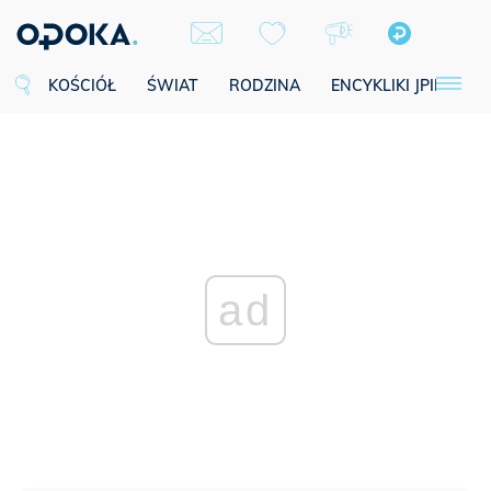
KOŚCIÓŁ
ŚWIAT
RODZINA
ENCYKLIKI JPII
SE
ad