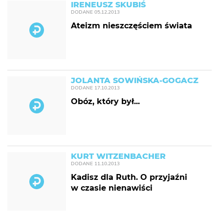
IRENEUSZ SKUBIŚ
DODANE
05.12.2013
Ateizm nieszczęściem świata
JOLANTA SOWIŃSKA-GOGACZ
DODANE
17.10.2013
Obóz, który był...
KURT WITZENBACHER
DODANE
11.10.2013
Kadisz dla Ruth. O przyjaźni
w czasie nienawiści