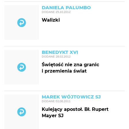
DANIELA PALUMBO
DODANE
25.10.2012
Walizki
BENEDYKT XVI
DODANE
28.02.2012
Świętość nie zna granic
i przemienia świat
MAREK WÓJTOWICZ SJ
DODANE
02.06.2011
Kulejący apostoł. Bł. Rupert
Mayer SJ