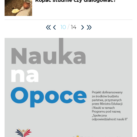
Kopać studnie czy dialogować?
/
10
14