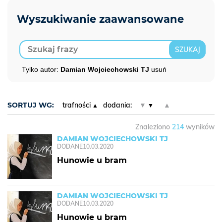
Tylko autor:
Damian Wojciechowski TJ
usuń
SORTUJ WG:
trafności
dodania:
▼
▲
Znaleziono
214
wyników
DAMIAN WOJCIECHOWSKI TJ
DODANE
10.03.2020
Hunowie u bram
DAMIAN WOJCIECHOWSKI TJ
DODANE
10.03.2020
Hunowie u bram