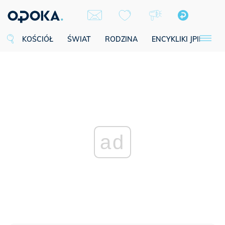
KOŚCIÓŁ
ŚWIAT
RODZINA
ENCYKLIKI JPII
SE
ad