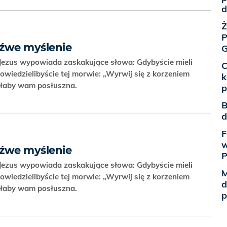
d
Ż
P
zeźwe myślenie
G
 Jezus wypowiada zaskakujące słowa: Gdybyście mieli
C
powiedzielibyście tej morwie: „Wyrwij się z korzeniem
k
byłaby wam posłuszna.
p
B
d
F
w
zeźwe myślenie
 Jezus wypowiada zaskakujące słowa: Gdybyście mieli
M
powiedzielibyście tej morwie: „Wyrwij się z korzeniem
d
byłaby wam posłuszna.
p