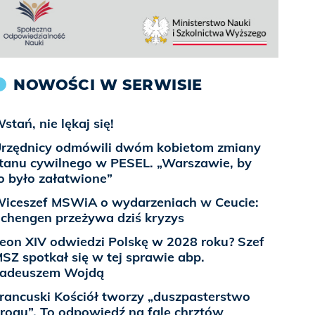
NOWOŚCI W SERWISIE
stań, nie lękaj się!
rzędnicy odmówili dwóm kobietom zmiany
tanu cywilnego w PESEL. „Warszawie, by
o było załatwione”
iceszef MSWiA o wydarzeniach w Ceucie:
chengen przeżywa dziś kryzys
eon XIV odwiedzi Polskę w 2028 roku? Szef
SZ spotkał się w tej sprawie abp.
adeuszem Wojdą
rancuski Kościół tworzy „duszpasterstwo
rogu”. To odpowiedź na falę chrztów