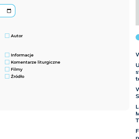
Autor
W
Informacje
Komentarze liturgiczne
U
Filmy
s
Źródło
t
W
S
L
M
T
F
p