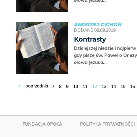
słowa Jezusa...
ANDRZEJ CICHOŃ
DODANE
08.09.2019
Kontrasty
Dzisiejszej niedzieli najpie
gdy pisze św. Paweł o Onezy
słowa Jezusa...
7
8
9
10
11
12
13
14
15
16
FUNDACJA OPOKA
POLITYKA PRYWATNOŚCI