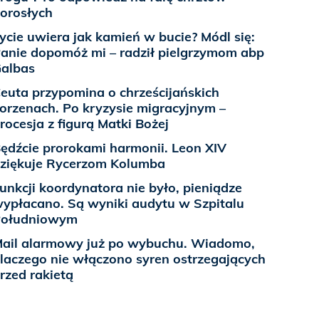
orosłych
ycie uwiera jak kamień w bucie? Módl się:
anie dopomóż mi – radził pielgrzymom abp
albas
euta przypomina o chrześcijańskich
orzenach. Po kryzysie migracyjnym –
rocesja z figurą Matki Bożej
ędźcie prorokami harmonii. Leon XIV
ziękuje Rycerzom Kolumba
unkcji koordynatora nie było, pieniądze
ypłacano. Są wyniki audytu w Szpitalu
Południowym
ail alarmowy już po wybuchu. Wiadomo,
laczego nie włączono syren ostrzegających
rzed rakietą