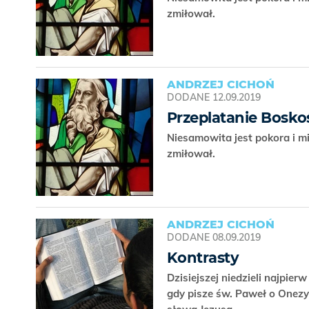
zmiłował.
ANDRZEJ CICHOŃ
DODANE
12.09.2019
Przeplatanie Bosko
Niesamowita jest pokora i mi
zmiłował.
ANDRZEJ CICHOŃ
DODANE
08.09.2019
Kontrasty
Dzisiejszej niedzieli najpie
gdy pisze św. Paweł o Onezy