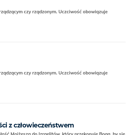
ś rządzącym czy rządzonym. Uczciwość obowiązuje
ś rządzącym czy rządzonym. Uczciwość obowiązuje
ści z człowieczeństwem
łość Mojżesza do Izraelitów, który przekonuje Boga, by się