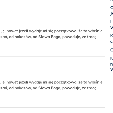
O
J
L
w
uję, nawet jeżeli wydaje mi się początkowo, że to właśnie
K
azań, od nakazów, od Słowa Boga, powoduje, że tracę
c
O
N
m
W
uję, nawet jeżeli wydaje mi się początkowo, że to właśnie
azań, od nakazów, od Słowa Boga, powoduje, że tracę