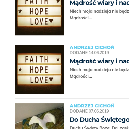
Mądrość wiary i nad
Niech moja nadzieja nie będ
Mądrości...
ANDRZEJ CICHOŃ
DODANE
14.06.2019
Mądrość wiary i nad
Niech moja nadzieja nie będ
Mądrości...
ANDRZEJ CICHOŃ
DODANE
07.06.2019
Do Ducha Święteg
Duchu Święty Boże: Daj zas