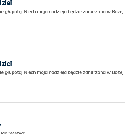
ziei
zie głupotą. Niech moja nadzieja będzie zanurzona w Bożej
ziei
zie głupotą. Niech moja nadzieja będzie zanurzona w Bożej
o
ługę męstwa...