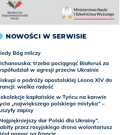
NOWOŚCI W SERWISIE
iedy Bóg milczy
ichanouska: trzeba pociągnąć Białoruś za
spółudział w agresji przeciw Ukrainie
iskupi o podróży apostolskiej Leona XIV do
rancji: wielka radość
ekolekcje kapłańskie w Tyńcu na kanwie
ycia „największego polskiego mistyka” –
uszyły zapisy
Najpiękniejszy dar Polski dla Ukrainy”.
abity przez rosyjskiego drona wolontariusz
iósł pomoc na froncie