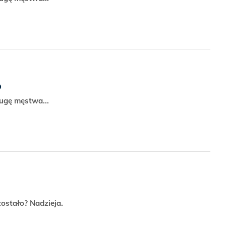
o
ługę męstwa...
ostało? Nadzieja.