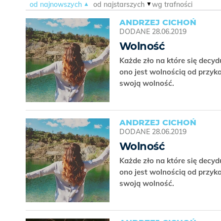
od najnowszych
od najstarszych
wg trafności
ANDRZEJ CICHOŃ
DODANE
28.06.2019
Wolność
Każde zło na które się decyd
ono jest wolnością od przyk
swoją wolność.
ANDRZEJ CICHOŃ
DODANE
28.06.2019
Wolność
Każde zło na które się decyd
ono jest wolnością od przyk
swoją wolność.