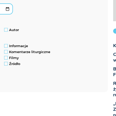
Autor
K
Informacje
Komentarze liturgiczne
C
Filmy
w
Źródło
B
F
R
ż
r
„
Z
n