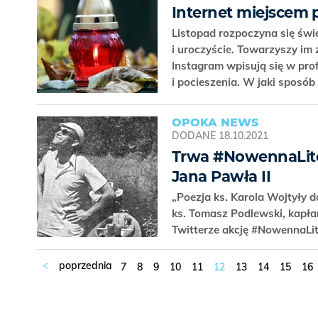
Internet miejscem 
Listopad rozpoczyna się świę
i uroczyście. Towarzyszy im 
Instagram wpisują się w prof
i pocieszenia. W jaki sposób
OPOKA NEWS
DODANE
18.10.2021
Trwa #NowennaLit
Jana Pawła II
„Poezja ks. Karola Wojtyły d
ks. Tomasz Podlewski, kapła
Twitterze akcję #NowennaLi
7
8
9
10
11
12
13
14
15
16