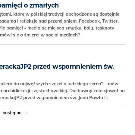
pamięci o zmarłych
tami, które w polskiej tradycji obchodzone są dostojnie
zaduma i refleksje nad przemijaniem. Facebook, Twitter,
ile pamięci - medialne miejsca smutku, bólu, tęsknoty
 mówi się o śmierci w social mediach?
erackaJP2 przed wspomnieniem św.
ociera do najwęższych szczelin ludzkiego serca” – mówi
n archidiecezji częstochowskiej. Duchowny zainicjował na
terackaJP2 przed wspomnieniem św. Jana Pawła II.