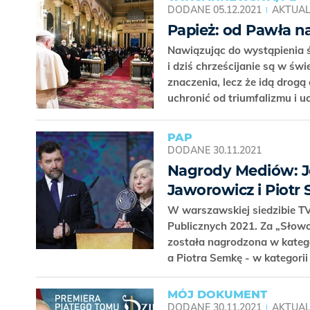
DODANE
05.12.2021
AKTUAL
Papież: od Pawła n
Nawiązując do wystąpienia 
i dziś chrześcijanie są w świ
znaczenia, lecz że idą drog
uchronić od triumfalizmu i 
PAP
DODANE
30.11.2021
Nagrody Mediów: Jo
Jaworowicz i Piotr
W warszawskiej siedzibie T
Publicznych 2021. Za „Słow
została nagrodzona w katego
a Piotra Semkę - w kategorii
MÓJ DOKUMENT
DODANE
30.11.2021
AKTUAL