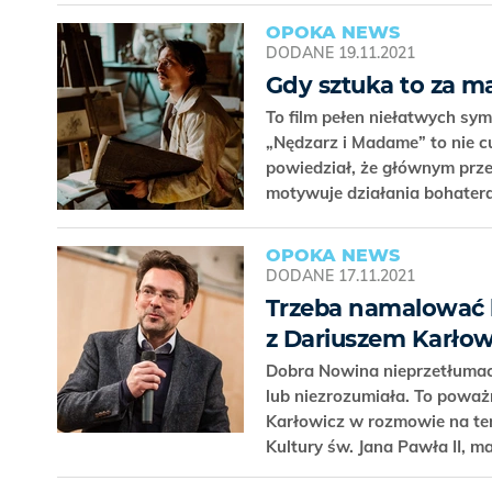
OPOKA NEWS
DODANE
19.11.2021
Gdy sztuka to za m
To film pełen niełatwych sym
„Nędzarz i Madame” to nie c
powiedział, że głównym przes
motywuje działania bohater
OPOKA NEWS
DODANE
17.11.2021
Trzeba namalować
z Dariuszem Karło
Dobra Nowina nieprzetłumaczo
lub niezrozumiała. To poważ
Karłowicz w rozmowie na tema
Kultury św. Jana Pawła II, m