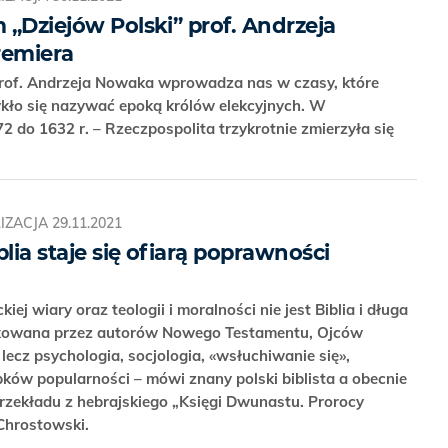
m „Dziejów Polski” prof. Andrzeja
remiera
prof. Andrzeja Nowaka wprowadza nas w czasy, które
wykło się nazywać epoką królów elekcyjnych. W
 do 1632 r. – Rzeczpospolita trzykrotnie zmierzyła się
IZACJA
29.11.2021
lia staje się ofiarą poprawności
iej wiary oraz teologii i moralności nie jest Biblia i długa
tkowana przez autorów Nowego Testamentu, Ojców
 lecz psychologia, socjologia, «wsłuchiwanie się»,
pków popularności – mówi znany polski biblista a obecnie
rzekładu z hebrajskiego „Księgi Dwunastu. Prorocy
 Chrostowski.