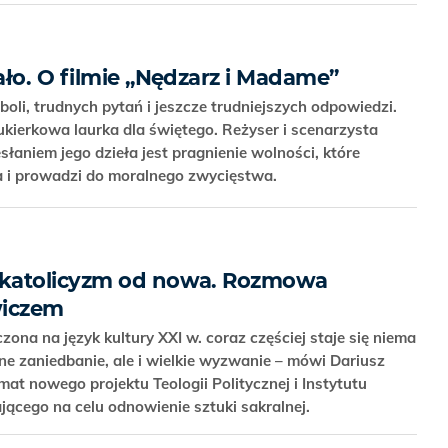
ało. O filmie „Nędzarz i Madame”
boli, trudnych pytań i jeszcze trudniejszych odpowiedzi.
ukierkowa laurka dla świętego. Reżyser i scenarzysta
łaniem jego dzieła jest pragnienie wolności, które
a i prowadzi do moralnego zwycięstwa.
 katolicyzm od nowa. Rozmowa
wiczem
na na język kultury XXI w. coraz częściej staje się niema
ne zaniedbanie, ale i wielkie wyzwanie – mówi Dariusz
t nowego projektu Teologii Politycznej i Instytutu
ającego na celu odnowienie sztuki sakralnej.