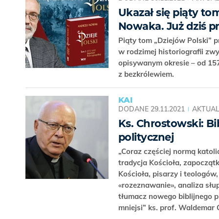
Ukazał się piąty to
Nowaka. Już dziś p
Piąty tom „Dziejów Polski” 
w rodzimej historiografii z
opisywanym okresie – od 1572
z bezkrólewiem.
KAI
DODANE
29.11.2021
AKTUAL
Ks. Chrostowski: Bib
politycznej
„Coraz częściej normą katolick
tradycja Kościoła, zapoczą
Kościoła, pisarzy i teologów,
«rozeznawanie», analiza słu
tłumacz nowego biblijnego p
mniejsi” ks. prof. Waldemar