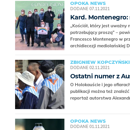
OPOKA NEWS
DODANE
07.11.2021
Kard. Montenegro: 
„Kościół, który jest uważny n
potrzebujący proszą” – powi
Francesco Montenegro w prz
archidiecezji mediolańskiej D
ZBIGNIEW KOPCZYŃSKI
DODANE
02.11.2021
Ostatni numer z Au
O Holokauście i jego ofiarac
publikacji można też znaleźć
reportaż autorstwa Alexand
OPOKA NEWS
DODANE
01.11.2021