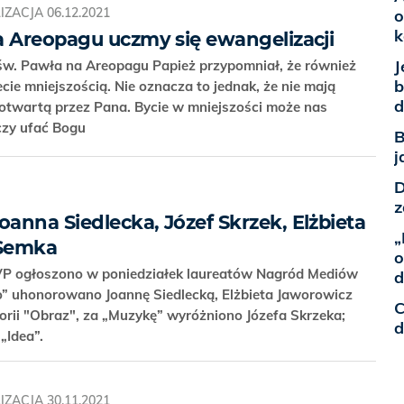
IZACJA
06.12.2021
o
k
a Areopagu uczmy się ewangelizacji
J
św. Pawła na Areopagu Papież przypomniał, że również
b
ecie mniejszością. Nie oznacza to jednak, że nie mają
d
ą otwartą przez Pana. Bycie w mniejszości może nas
uczy ufać Bogu
B
j
D
z
anna Siedlecka, Józef Skrzek, Elżbieta
„
 Semka
o
VP ogłoszono w poniedziałek laureatów Nagród Mediów
d
o” uhonorowano Joannę Siedlecką, Elżbieta Jaworowicz
C
rii "Obraz", za „Muzykę” wyróżniono Józefa Skrzeka;
d
 „Idea”.
IZACJA
30.11.2021