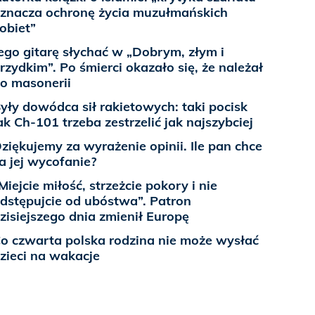
znacza ochronę życia muzułmańskich
obiet”
ego gitarę słychać w „Dobrym, złym i
rzydkim”. Po śmierci okazało się, że należał
o masonerii
yły dowódca sił rakietowych: taki pocisk
ak Ch-101 trzeba zestrzelić jak najszybciej
ziękujemy za wyrażenie opinii. Ile pan chce
a jej wycofanie?
Miejcie miłość, strzeżcie pokory i nie
dstępujcie od ubóstwa”. Patron
zisiejszego dnia zmienił Europę
o czwarta polska rodzina nie może wysłać
zieci na wakacje