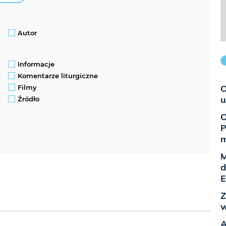
Autor
Informacje
Komentarze liturgiczne
O
Filmy
u
Źródło
O
P
m
M
d
E
Z
w
A