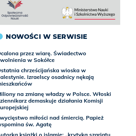
NOWOŚCI W SERWISIE
calona przez wiarę. Świadectwo
wolnienia w Sokółce
statnia chrześcijańska wioska w
alestynie. Izraelscy osadnicy nękają
ieszkańców
iliony na zmianę władzy w Polsce. Włoski
ziennikarz demaskuje działania Komisji
uropejskiej
wycięstwo miłości nad śmiercią. Papież
spomina św. Agatę
utorka książki o islamie: „krytyka szariatu