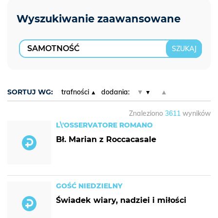
SORTUJ WG:
trafności
dodania:
▼
▲
Znaleziono
3611
wyników
L\'OSSERVATORE ROMANO
Bł. Marian z Roccacasale
GOŚĆ NIEDZIELNY
Świadek wiary, nadziei i miłości