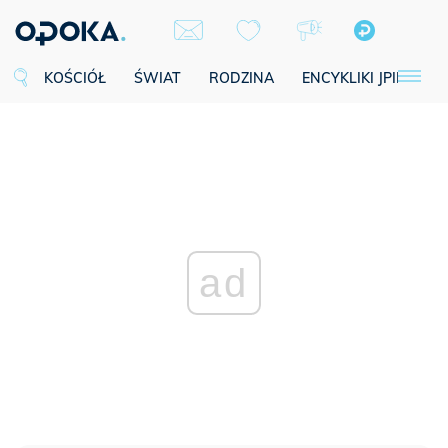
KOŚCIÓŁ
ŚWIAT
RODZINA
ENCYKLIKI JPII
SE
ad