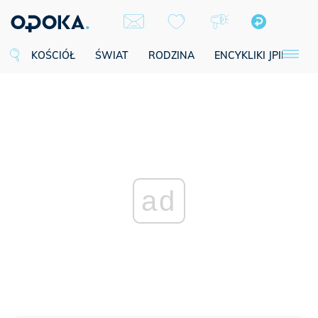
KOŚCIÓŁ
ŚWIAT
RODZINA
ENCYKLIKI JPII
SE
ad