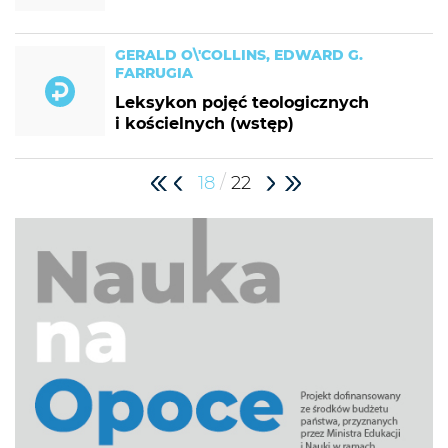
GERALD O\'COLLINS, EDWARD G.
FARRUGIA
Leksykon pojęć teologicznych
i kościelnych (wstęp)
/
18
22