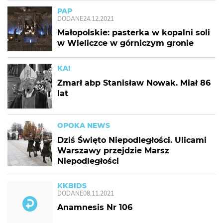
PAP
DODANE
24.12.2021
Małopolskie: pasterka w kopalni soli
w Wieliczce w górniczym gronie
KAI
Zmarł abp Stanisław Nowak. Miał 86
lat
OPOKA NEWS
Dziś Święto Niepodległości. Ulicami
Warszawy przejdzie Marsz
Niepodległości
KKBIDS
DODANE
08.11.2021
Anamnesis Nr 106