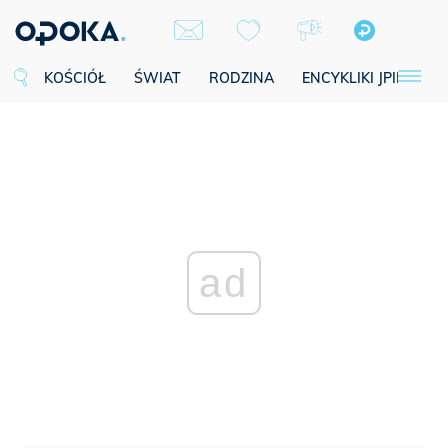
KOŚCIÓŁ
ŚWIAT
RODZINA
ENCYKLIKI JPII
SE
ad