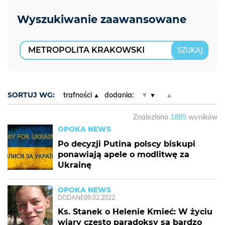
SORTUJ WG:
trafności
dodania:
▼
▲
Znaleziono
1885
wyników
OPOKA NEWS
Po decyzji Putina polscy biskupi
ponawiają apele o modlitwę za
Ukrainę
OPOKA NEWS
DODANE
09.02.2022
Ks. Stanek o Helenie Kmieć: W życiu
wiary często paradoksy są bardzo