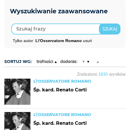
Tylko autor:
L\'Osservatore Romano
usuń
SORTUJ WG:
trafności
dodania:
▼
▲
Znaleziono
1930
wyników
L\'OSSERVATORE ROMANO
Śp. kard. Renato Corti
L\'OSSERVATORE ROMANO
Śp. kard. Renato Corti