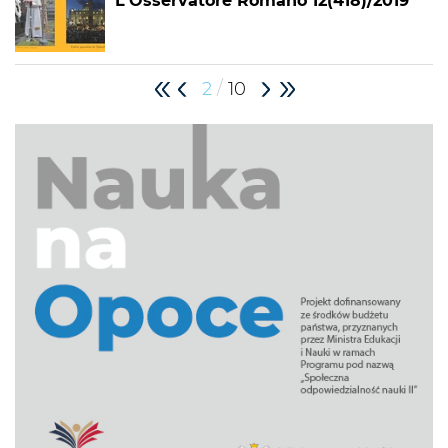
L'Osservatore Romano 12(418)/2019
/
2
10