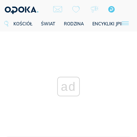
KOŚCIÓŁ
ŚWIAT
RODZINA
ENCYKLIKI JPII
SE
ad