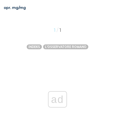
opr. mg/mg
/
1
1
INDEKS
L'OSSERVATORE ROMANO
ad