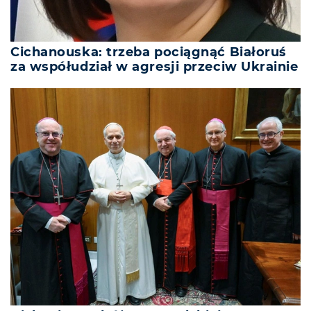
Cichanouska: trzeba pociągnąć Białoruś
za współudział w agresji przeciw Ukrainie