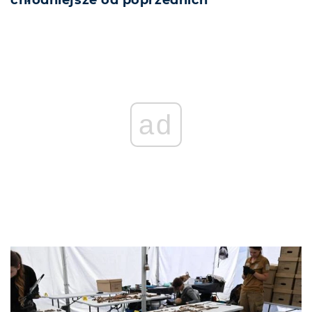
chłodniejsze od poprzednich
ad