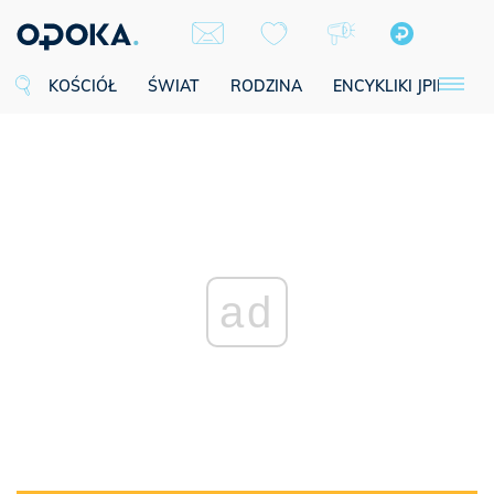
KOŚCIÓŁ
ŚWIAT
RODZINA
ENCYKLIKI JPII
SE
ad