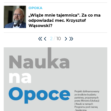
OPOKA
„Wiąże mnie tajemnica”. Za co ma
odpowiadać mec. Krzysztof
Wąsowski?
/
2
10