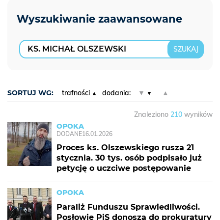
SORTUJ WG:
trafności
dodania:
▼
▲
Znaleziono
210
wyników
OPOKA
DODANE
16.01.2026
Proces ks. Olszewskiego rusza 21
stycznia. 30 tys. osób podpisało już
petycję o uczciwe postępowanie
OPOKA
Paraliż Funduszu Sprawiedliwości.
Posłowie PiS donoszą do prokuratury