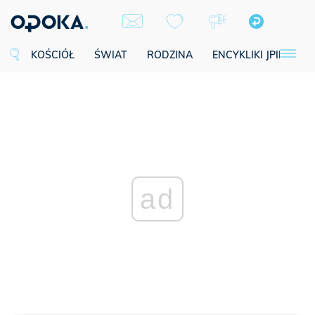
KOŚCIÓŁ
ŚWIAT
RODZINA
ENCYKLIKI JPII
SE
ad