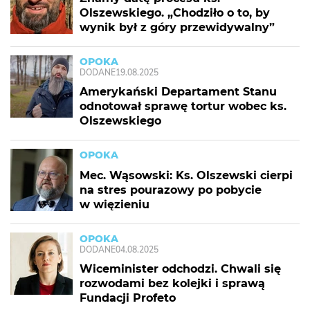
Olszewskiego. „Chodziło o to, by
wynik był z góry przewidywalny”
OPOKA
DODANE
19.08.2025
Amerykański Departament Stanu
odnotował sprawę tortur wobec ks.
Olszewskiego
OPOKA
Mec. Wąsowski: Ks. Olszewski cierpi
na stres pourazowy po pobycie
w więzieniu
OPOKA
DODANE
04.08.2025
Wiceminister odchodzi. Chwali się
rozwodami bez kolejki i sprawą
Fundacji Profeto