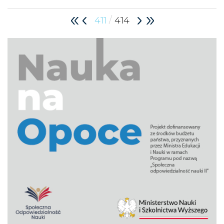
/
411
414