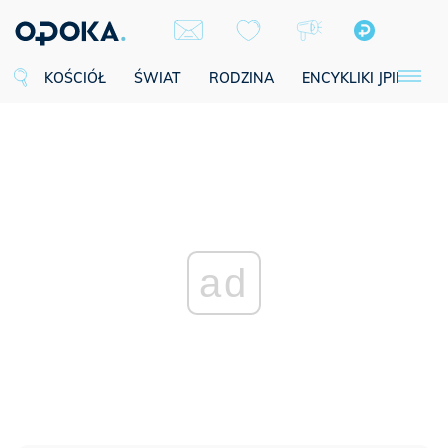
KOŚCIÓŁ
ŚWIAT
RODZINA
ENCYKLIKI JPII
SE
ad