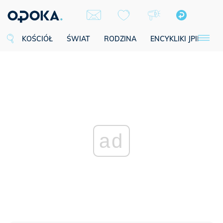
KOŚCIÓŁ
ŚWIAT
RODZINA
ENCYKLIKI JPII
SE
ad