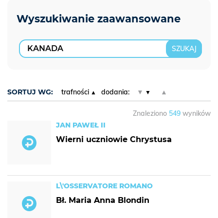
SORTUJ WG:
trafności
dodania:
▼
▲
Znaleziono
549
wyników
JAN PAWEŁ II
Wierni uczniowie Chrystusa
L\'OSSERVATORE ROMANO
Bł. Maria Anna Blondin