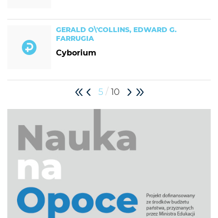
GERALD O\'COLLINS, EDWARD G.
FARRUGIA
Cyborium
/
5
10