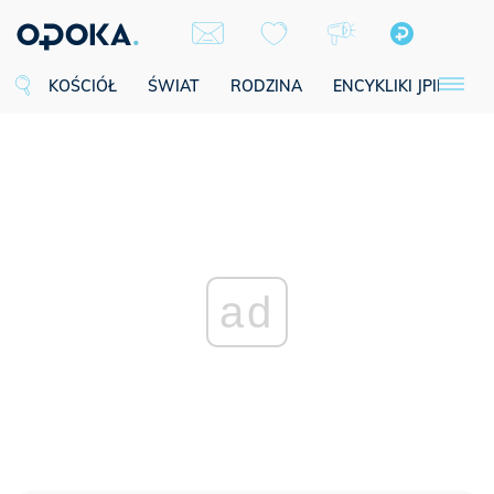
KOŚCIÓŁ
ŚWIAT
RODZINA
ENCYKLIKI JPII
SE
ad