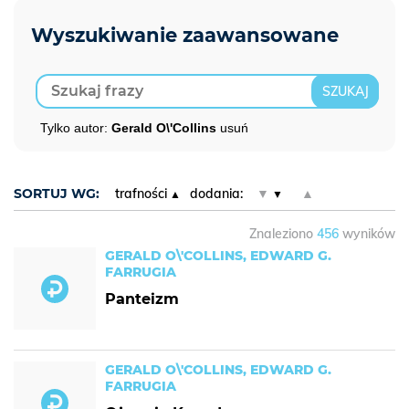
Tylko autor:
Gerald O\'Collins
usuń
SORTUJ WG:
trafności
dodania:
▼
▲
Znaleziono
456
wyników
GERALD O\'COLLINS, EDWARD G.
FARRUGIA
Panteizm
GERALD O\'COLLINS, EDWARD G.
FARRUGIA