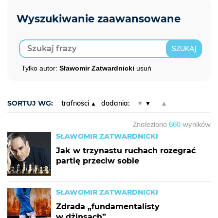
Tylko autor:
Sławomir Zatwardnicki
usuń
SORTUJ WG:
trafności
dodania:
▼
▲
Znaleziono
660
wyników
SŁAWOMIR ZATWARDNICKI
Jak w trzynastu ruchach rozegrać
partię przeciw sobie
SŁAWOMIR ZATWARDNICKI
Zdrada „fundamentalisty
w dżinsach”