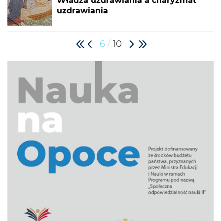
Władza uzdrawiania a charyzmat
uzdrawiania
/
6
10