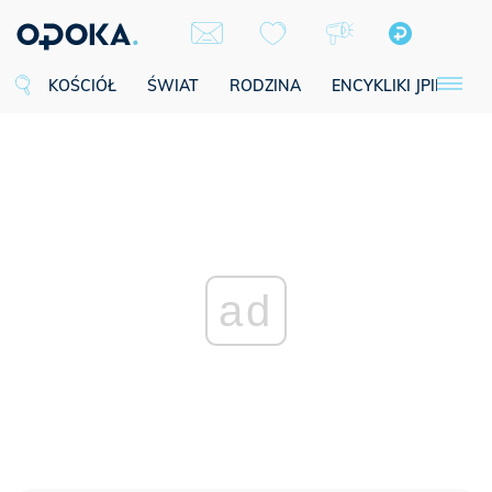
KOŚCIÓŁ
ŚWIAT
RODZINA
ENCYKLIKI JPII
SE
ad