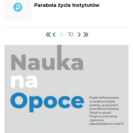
Parabola życia Instytutów
/
6
10