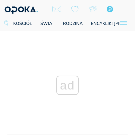
KOŚCIÓŁ
ŚWIAT
RODZINA
ENCYKLIKI JPII
SE
ad