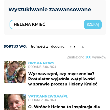
SORTUJ WG:
trafności
dodania:
▼
▲
Znaleziono
100
wyników
OPOKA NEWS
DODANE
18.04.2024
Wyznawczyni, czy męczennica?
Postulator wyjaśnia wątpliwości
w sprawie procesu Heleny Kmieć
VATICANNEWS.VA/PL
DODANE
23.04.2024
O. Wróbel: Helena to inspiracja dla