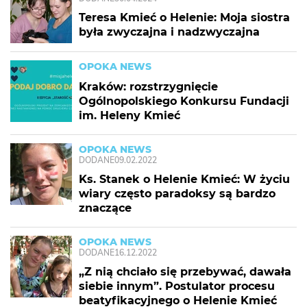
Teresa Kmieć o Helenie: Moja siostra
była zwyczajna i nadzwyczajna
OPOKA NEWS
Kraków: rozstrzygnięcie
Ogólnopolskiego Konkursu Fundacji
im. Heleny Kmieć
OPOKA NEWS
DODANE
09.02.2022
Ks. Stanek o Helenie Kmieć: W życiu
wiary często paradoksy są bardzo
znaczące
OPOKA NEWS
DODANE
16.12.2022
„Z nią chciało się przebywać, dawała
siebie innym”. Postulator procesu
beatyfikacyjnego o Helenie Kmieć