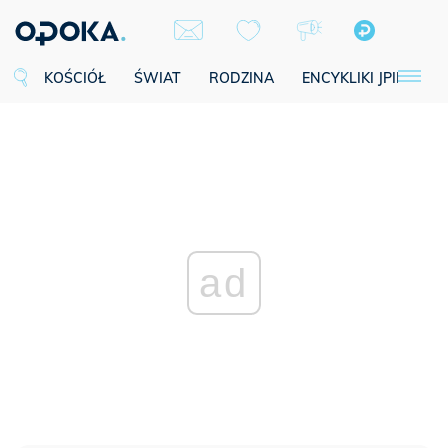
KOŚCIÓŁ
ŚWIAT
RODZINA
ENCYKLIKI JPII
SE
ad