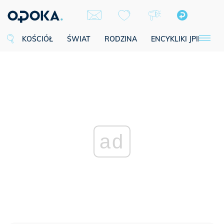
KOŚCIÓŁ
ŚWIAT
RODZINA
ENCYKLIKI JPII
SE
ad