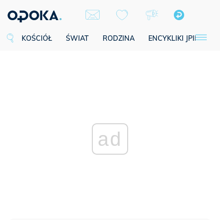
KOŚCIÓŁ
ŚWIAT
RODZINA
ENCYKLIKI JPII
SE
ad