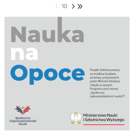
/
1
10