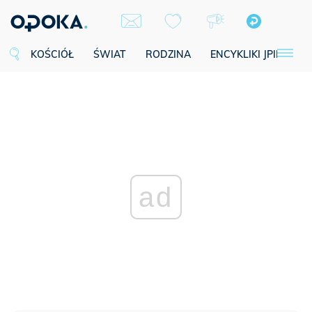
KOŚCIÓŁ
ŚWIAT
RODZINA
ENCYKLIKI JPII
SE
ad