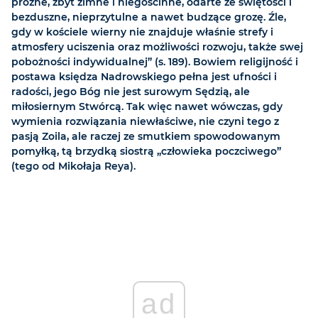
próżne, zbyt zimne i niegościnne, odarte ze świętości i
bezduszne, nieprzytulne a nawet budzące grozę. Źle,
gdy w kościele wierny nie znajduje właśnie strefy i
atmosfery uciszenia oraz możliwości rozwoju, także swej
pobożności indywidualnej” (s. 189). Bowiem religijność i
postawa księdza Nadrowskiego pełna jest ufności i
radości, jego Bóg nie jest surowym Sędzią, ale
miłosiernym Stwórcą. Tak więc nawet wówczas, gdy
wymienia rozwiązania niewłaściwe, nie czyni tego z
pasją Zoila, ale raczej ze smutkiem spowodowanym
pomyłką, tą brzydką siostrą „człowieka poczciwego”
(tego od Mikołaja Reya).
ad