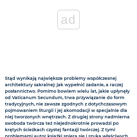
ad
Stąd wynikają największe problemy współczesnej
architektury sakralnej: jak wypełnić zadanie, a raczej
posłannictwo. Pomimo bowiem wielu lat, jakie upłynęły
od Vaticanum Secundum, trwa przywiązanie do form
tradycyjnych, nie zawsze zgodnych z dotychczasowym
pojmowaniem liturgii i jej akomodacji w specjalnie dla
niej tworzonych wnętrzach. Z drugiej strony nadmierna
swoboda twórcza też niejednokrotnie prowadzi po
krętych ścieżkach czystej fantazji twórczej. Z tymi
problemami autor książki spiera się i szuka właściwych