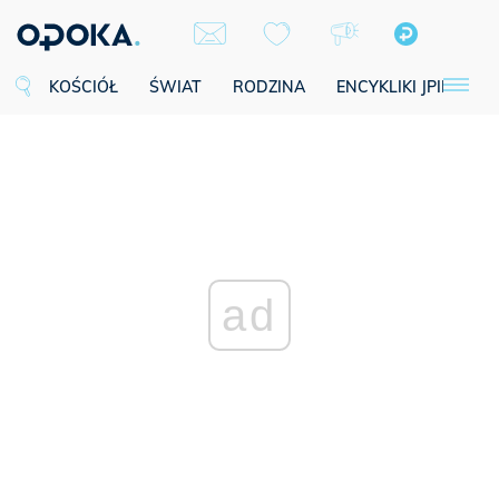
KOŚCIÓŁ
ŚWIAT
RODZINA
ENCYKLIKI JPII
SE
ad