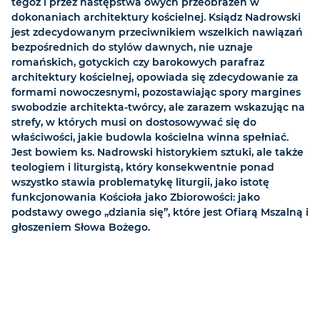
tegoż i przez następstwa owych przeobrażeń w
dokonaniach architektury kościelnej. Ksiądz Nadrowski
jest zdecydowanym przeciwnikiem wszelkich nawiązań
bezpośrednich do stylów dawnych, nie uznaje
romańskich, gotyckich czy barokowych parafraz
architektury kościelnej, opowiada się zdecydowanie za
formami nowoczesnymi, pozostawiając spory margines
swobodzie architekta-twórcy, ale zarazem wskazując na
strefy, w których musi on dostosowywać się do
właściwości, jakie budowla kościelna winna spełniać.
Jest bowiem ks. Nadrowski historykiem sztuki, ale także
teologiem i liturgistą, który konsekwentnie ponad
wszystko stawia problematykę liturgii, jako istotę
funkcjonowania Kościoła jako Zbiorowości: jako
podstawy owego „dziania się”, które jest Ofiarą Mszalną i
głoszeniem Słowa Bożego.