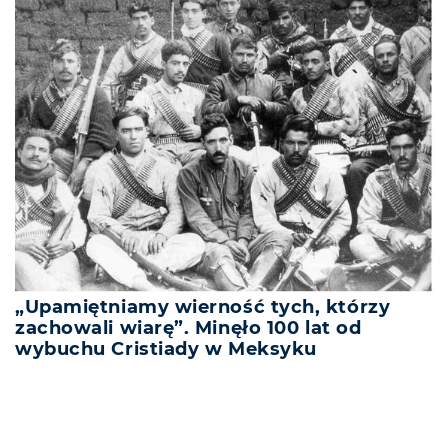
„Upamiętniamy wierność tych, którzy
zachowali wiarę”. Minęło 100 lat od
wybuchu Cristiady w Meksyku