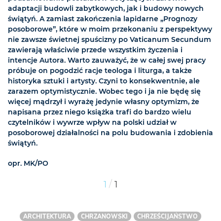
adaptacji budowli zabytkowych, jak i budowy nowych
świątyń. A zamiast zakończenia lapidarne „Prognozy
posoborowe”, które w moim przekonaniu z perspektywy
nie zawsze świetnej spuścizny po Vaticanum Secundum
zawierają właściwie przede wszystkim życzenia i
intencje Autora. Warto zauważyć, że w całej swej pracy
próbuje on pogodzić racje teologa i liturga, a także
historyka sztuki i artysty. Czyni to konsekwentnie, ale
zarazem optymistycznie. Wobec tego i ja nie będę się
więcej mądrzył i wyrażę jedynie własny optymizm, że
napisana przez niego książka trafi do bardzo wielu
czytelników i wywrze wpływ na polski udział w
posoborowej działalności na polu budowania i zdobienia
świątyń.
opr. MK/PO
/
1
1
ARCHITEKTURA
CHRZANOWSKI
CHRZEŚCIJAŃSTWO