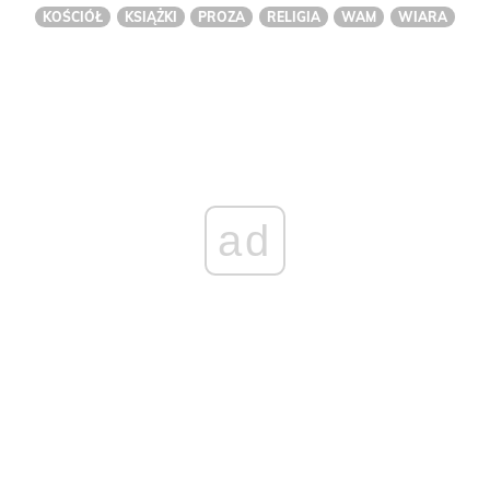
KOŚCIÓŁ
KSIĄŻKI
PROZA
RELIGIA
WAM
WIARA
ad