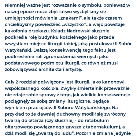
Niemniej ważne jest rozważanie o symbolu, ponieważ w
naszej epoce może zbyt łatwo wyzbyliśmy się
umiejętności mówienia „znakami”, ale także czasem
chcielibyśmy powiedzieć „wszystko”., a więc powstaje
kakofonia przekazu. Ksiądz Nadrowski słusznie
podkreśla rolę budynku kościelnego jako przede
wszystkim miejsce liturgii takiej, jaką postulował II Sobór
Watykański. Dalszą konsekwencją tego faktu jest
podkreślenie roli zgromadzenia wiernych jako
podstawowego podmiotu liturgii, co również musi
zobowiązywać architekta i artystę.
Cały 2 rozdział poświęcony jest liturgii, jako kanonowi
współczesnego kościoła. Zwykły śmiertelnik przeważnie
nie zdaje sobie sprawy z tego, jak wielkie konsekwencje
pociągnęły za sobą zmiany liturgiczne, będące
wynikiem prac ojców II Soboru Watykańskiego. Na
przykład to że dawniej duchowny modlił się zwrócony
twarzą do ołtarza (czy słuszniej - do retabulum
ołtarzowego powiązanego zawsze z tabernakulum), a
dziś modli się „twarzą do ludu”. Pozornie zmiana jedynie