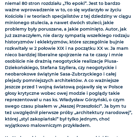
niemal 80 stron rozdziału „Tło epoki”. Jest to bardzo
ważne wprowadzenie w to, co się wydarzyło w życiu
Kościoła i w teoriach specjalistów z tej dziedziny w ciągu
minionego stulecia, a nawet dwóch stuleci; jakie
problemy były poruszane, a jakie pominięto. Autor, jak
już zaznaczyłem, nie darzy sympatią wszelkiego rodzaju
historyzmów i eklektyzmów, które szczególnie bujnie
rozkwitały w 2 połowie XIX i na początku XX w. Ja mam
nieco bardziej liberalne spojrzenie na te czasy i mnie
osobiście nie drażnią neogotyckie realizacje Piusa-
Dziekońskiego, Stefana Szyllera, czy neogotyckie i
neobarokowe świątynie Sasa-Zubrzyckiego i całej
plejady pomniejszych architektów. A co ważniejsze
jeszcze przed 1 wojną światową pojawiły się w Polsce
głosy krytyczne wobec owej modzie i poglądy takie
reprezentował u nas ks. Władysław Górzyński, o czym
swego czasu pisałem w „Naszej Przeszłości”. Ja bym tu
też uwzględnił pierwsze próby „architektury narodowej”,
której „styl zakopiański” był tylko jednym, choć
wyjątkowo malowniczym przykładem.