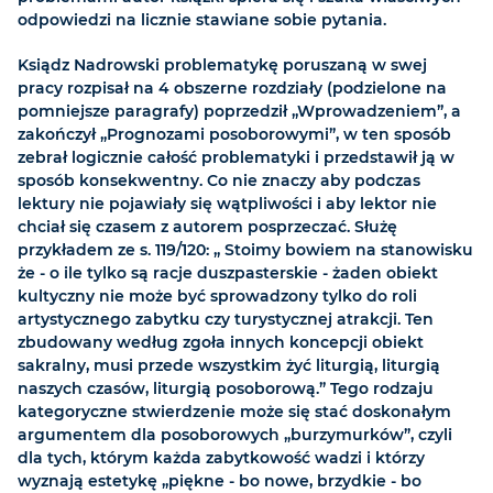
odpowiedzi na licznie stawiane sobie pytania.
Ksiądz Nadrowski problematykę poruszaną w swej
pracy rozpisał na 4 obszerne rozdziały (podzielone na
pomniejsze paragrafy) poprzedził „Wprowadzeniem”, a
zakończył „Prognozami posoborowymi”, w ten sposób
zebrał logicznie całość problematyki i przedstawił ją w
sposób konsekwentny. Co nie znaczy aby podczas
lektury nie pojawiały się wątpliwości i aby lektor nie
chciał się czasem z autorem posprzeczać. Służę
przykładem ze s. 119/120: „ Stoimy bowiem na stanowisku
że - o ile tylko są racje duszpasterskie - żaden obiekt
kultyczny nie może być sprowadzony tylko do roli
artystycznego zabytku czy turystycznej atrakcji. Ten
zbudowany według zgoła innych koncepcji obiekt
sakralny, musi przede wszystkim żyć liturgią, liturgią
naszych czasów, liturgią posoborową.” Tego rodzaju
kategoryczne stwierdzenie może się stać doskonałym
argumentem dla posoborowych „burzymurków”, czyli
dla tych, którym każda zabytkowość wadzi i którzy
wyznają estetykę „piękne - bo nowe, brzydkie - bo