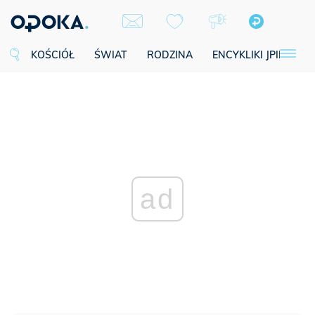
KOŚCIÓŁ
ŚWIAT
RODZINA
ENCYKLIKI JPII
SE
ad