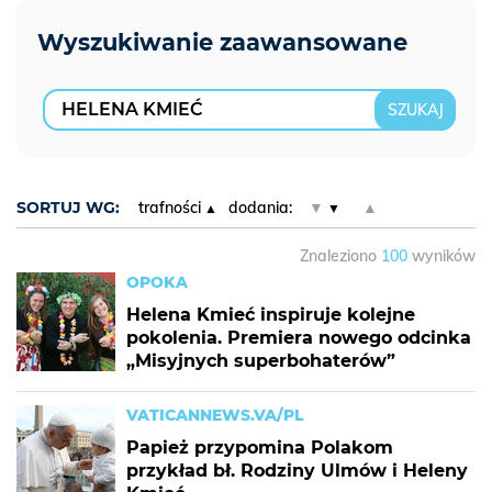
SORTUJ WG:
trafności
dodania:
▼
▲
Znaleziono
100
wyników
OPOKA
Helena Kmieć inspiruje kolejne
pokolenia. Premiera nowego odcinka
„Misyjnych superbohaterów”
VATICANNEWS.VA/PL
Papież przypomina Polakom
przykład bł. Rodziny Ulmów i Heleny