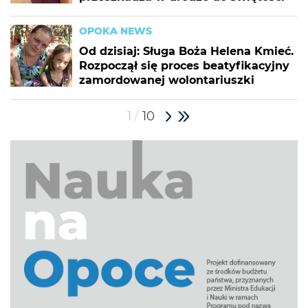
OPOKA NEWS
Od dzisiaj: Sługa Boża Helena Kmieć.
Rozpoczął się proces beatyfikacyjny
zamordowanej wolontariuszki
/
1
10