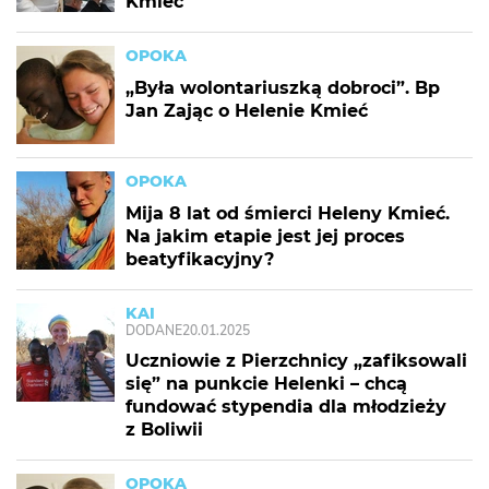
Kmieć
OPOKA
„Była wolontariuszką dobroci”. Bp
Jan Zając o Helenie Kmieć
OPOKA
Mija 8 lat od śmierci Heleny Kmieć.
Na jakim etapie jest jej proces
beatyfikacyjny?
KAI
DODANE
20.01.2025
Uczniowie z Pierzchnicy „zafiksowali
się” na punkcie Helenki – chcą
fundować stypendia dla młodzieży
z Boliwii
OPOKA