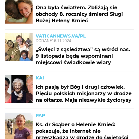
Ona była światłem. Zbliżają się
obchody 8. rocznicy śmierci Sługi
Bożej Heleny Kmieć
VATICANNEWS.VA/PL
DODANE
16.11.2024
„Święci z sąsiedztwa” są wśród nas.
9 listopada będą wspominani
miejscowi świadkowie wiary
KAI
Ich pasją był Bóg i drugi człowiek.
Pięciu polskich misjonarzy w drodze
na ołtarze. Mają niezwykłe życiorysy
PAP
Ks. dr Scąber o Helenie Kmieć:
pokazuje, że internet nie
przeszkadza w drodze do świętości