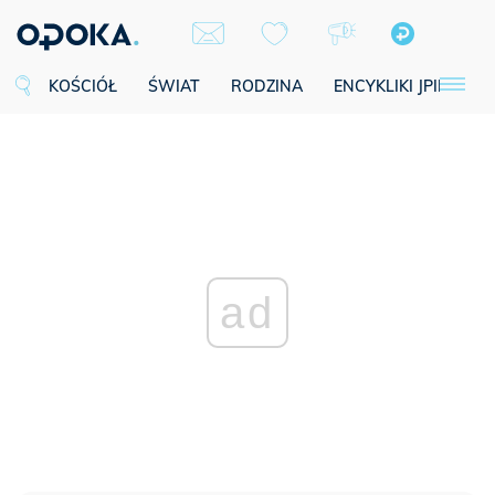
KOŚCIÓŁ
ŚWIAT
RODZINA
ENCYKLIKI JPII
SE
ad