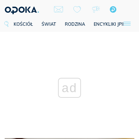
KOŚCIÓŁ
ŚWIAT
RODZINA
ENCYKLIKI JPII
SE
ad