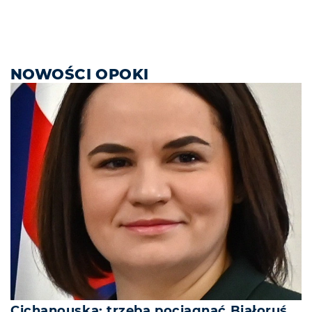
NOWOŚCI OPOKI
Cichanouska: trzeba pociągnąć Białoruś