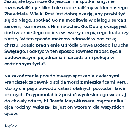
Jezus, ale być może Go jeszcze nie spotkaliśmy, nie
rozmawialiśmy z Nim i nie rozpoznaliśmy w Nim naszego
Zbawiciela. Wielki Post jest dobrą okazją, aby przybliżyć
się do Niego, spotkać Go na modlitwie w dialogu serca z
sercem, rozmawiać z Nim i słuchać Go. Dobrą okazją jest
dostrzeżenie Jego oblicza w twarzy cierpiącego brata czy
siostry. W ten sposób możemy odnowić w nas łaskę
chrztu, ugasić pragnienie u źródła Słowa Bożego i Ducha
Świętego. I odkryć w ten sposób również radość bycia
budowniczymi pojednania i narzędziami pokoju w
codziennym życiu”.
Na zakończenie południowego spotkania z wiernymi
Franciszek zapewnił o solidarności z mieszkańcami Peru,
którzy cierpią z powodu katastrofalnych powodzi i lawin
błotnych. Przypomniał też postać wyniesionego wczoraj
do chwały ołtarzy bł. Josefa Mayr-Nussera, męczennika i
ojca rodziny. Wskazał, że jest on wzorem dla wszystkich
ojców.
bz/ rv