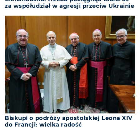
za współudział w agresji przeciw Ukrainie
Biskupi o podróży apostolskiej Leona XIV
do Francji: wielka radość