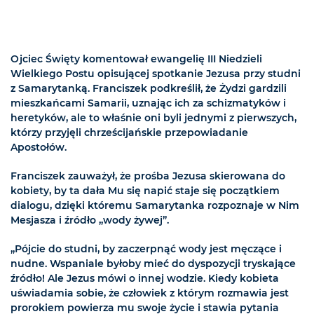
Ojciec Święty komentował ewangelię III Niedzieli
Wielkiego Postu opisującej spotkanie Jezusa przy studni
z Samarytanką. Franciszek podkreślił, że Żydzi gardzili
mieszkańcami Samarii, uznając ich za schizmatyków i
heretyków, ale to właśnie oni byli jednymi z pierwszych,
którzy przyjęli chrześcijańskie przepowiadanie
Apostołów.
Franciszek zauważył, że prośba Jezusa skierowana do
kobiety, by ta dała Mu się napić staje się początkiem
dialogu, dzięki któremu Samarytanka rozpoznaje w Nim
Mesjasza i źródło „wody żywej”.
„Pójcie do studni, by zaczerpnąć wody jest męczące i
nudne. Wspaniale byłoby mieć do dyspozycji tryskające
źródło! Ale Jezus mówi o innej wodzie. Kiedy kobieta
uświadamia sobie, że człowiek z którym rozmawia jest
prorokiem powierza mu swoje życie i stawia pytania