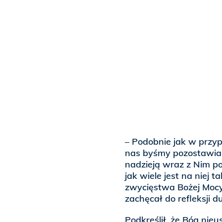
– Podobnie jak w przy
nas byśmy pozostawial
nadzieją wraz z Nim p
jak wiele jest na niej
zwycięstwa Bożej Mocy
zachęcał do refleksji 
Podkreślił, że Bóg ni