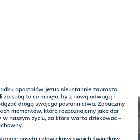
padku apostołów Jezus nieustannie zaprasza
i za sobą to co minęło, by z nową odwagą i
odążać drogą swojego posłannictwa. Zobaczmy
 takich momentów, które rozpoznajemy jako dar
 w naszym życiu, za które warto dziękować –
duchowny.
eustannie posyła człowiekowi swoich świadków