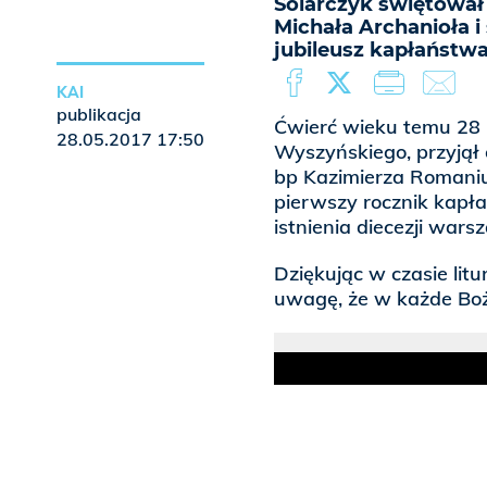
Solarczyk świętował 
Michała Archanioła i
jubileusz kapłaństwa
KAI
publikacja
Ćwierć wieku temu 28 m
28.05.2017 17:50
Wyszyńskiego, przyjął
bp Kazimierza Romaniuk
pierwszy rocznik kap
istnienia diecezji wars
Dziękując w czasie litu
uwagę, że w każde Boż