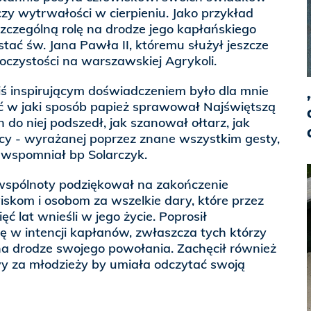
 czy wytrwałości w cierpieniu. Jako przykład
zczególną rolę na drodze jego kapłańskiego
ać św. Jana Pawła II, któremu służył jeszcze
oczystości na warszawskiej Agrykoli.
iś inspirującym doświadczeniem było dla mnie
ć w jaki sposób papież sprawował Najświętszą
n do niej podszedł, jak szanował ołtarz, jak
cy - wyrażanej poprzez znane wszystkim gesty,
wspomniał bp Solarczyk.
wspólnoty podziękował na zakończenie
skom i osobom za wszelkie dary, które przez
ęć lat wnieśli w jego życie. Poprosił
ę w intencji kapłanów, zwłaszcza tych którzy
na drodze swojego powołania. Zachęcił również
wy za młodzieży by umiała odczytać swoją