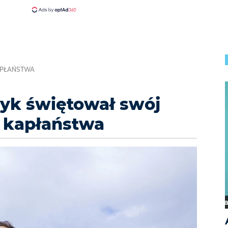
KAPŁAŃSTWA
zyk świętował swój
z kapłaństwa