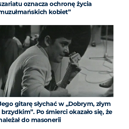
szariatu oznacza ochronę życia
muzułmańskich kobiet”
Jego gitarę słychać w „Dobrym, złym
i brzydkim”. Po śmierci okazało się, że
należał do masonerii