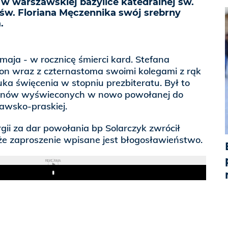
w warszawskiej bazylice katedralnej św.
 św. Floriana Męczennika swój srebrny
.
aja - w rocznicę śmierci kard. Stefana
 on wraz z czternastoma swoimi kolegami z rąk
a święcenia w stopniu prezbiteratu. Był to
łanów wyświeconych w nowo powołanej do
zawsko-praskiej.
rgii za dar powołania bp Solarczyk zwrócił
e zaproszenie wpisane jest błogosławieństwo.
REKLAMA
Play