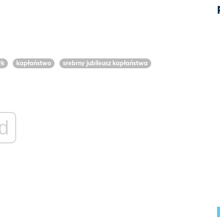
yk
kapłaństwo
srebrny jubileusz kapłaństwa
d