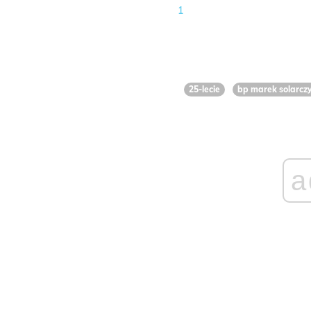
1
25-lecie
bp marek solarcz
a