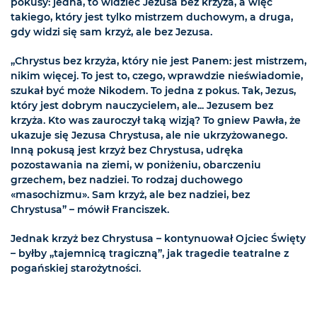
pokusy: jedna, to widzieć Jezusa bez krzyża, a więc
takiego, który jest tylko mistrzem duchowym, a druga,
gdy widzi się sam krzyż, ale bez Jezusa.
„Chrystus bez krzyża, który nie jest Panem: jest mistrzem,
nikim więcej. To jest to, czego, wprawdzie nieświadomie,
szukał być może Nikodem. To jedna z pokus. Tak, Jezus,
który jest dobrym nauczycielem, ale... Jezusem bez
krzyża. Kto was zauroczył taką wizją? To gniew Pawła, że
ukazuje się Jezusa Chrystusa, ale nie ukrzyżowanego.
Inną pokusą jest krzyż bez Chrystusa, udręka
pozostawania na ziemi, w poniżeniu, obarczeniu
grzechem, bez nadziei. To rodzaj duchowego
«masochizmu». Sam krzyż, ale bez nadziei, bez
Chrystusa” – mówił Franciszek.
Jednak krzyż bez Chrystusa – kontynuował Ojciec Święty
– byłby „tajemnicą tragiczną”, jak tragedie teatralne z
pogańskiej starożytności.