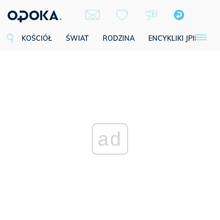
KOŚCIÓŁ
ŚWIAT
RODZINA
ENCYKLIKI JPII
SE
ad