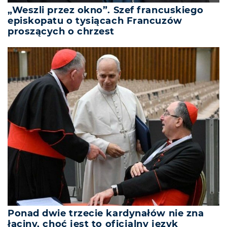
„Weszli przez okno”. Szef francuskiego
episkopatu o tysiącach Francuzów
proszących o chrzest
Ponad dwie trzecie kardynałów nie zna
łaciny, choć jest to oficjalny język