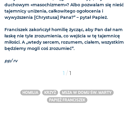
duchowym «masochizmem»? Albo pozwalam się nieść
tajemnicy uniżenia, całkowitego ogołocenia i
wywyższenia [Chrystusa] Pana?” – pytał Papież.
Franciszek zakończył homilię życząc, aby Pan dał nam
łaskę nie tyle zrozumienia, co wejścia w tę tajemnicę
miłości. A „wtedy sercem, rozumem, ciałem, wszystkim
będziemy mogli coś zrozumieć”.
pp/ rv
/
1
1
HOMILIA
KRZYŻ
MSZA W DOMU ŚW. MARTY
PAPIEŻ FRANCISZEK