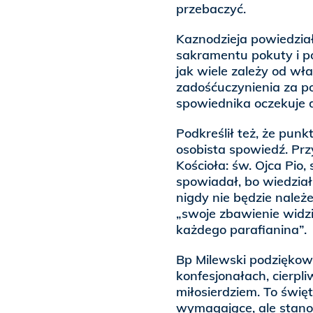
przebaczyć.
Kaznodzieja powiedział
sakramentu pokuty i po
jak wiele zależy od wł
zadośćuczynienia za p
spowiednika oczekuje d
Podkreślił też, że pun
osobista spowiedź. Pr
Kościoła: św. Ojca Pio
spowiadał, bo wiedział
nigdy nie będzie należ
„swoje zbawienie widz
każdego parafianina”.
Bp Milewski podziękow
konfesjonałach, cierpl
miłosierdziem. To święt
wymagające, ale stanow