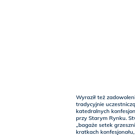
Wyraził też zadowoleni
tradycyjnie uczestnicz
katedralnych konfesjo
przy Starym Rynku. Stw
„bagaże setek grzeszni
kratkach konfesjonału,