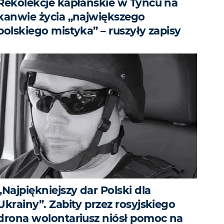
Rekolekcje kapłańskie w Tyńcu na
kanwie życia „największego
polskiego mistyka” – ruszyły zapisy
„Najpiękniejszy dar Polski dla
Ukrainy”. Zabity przez rosyjskiego
drona wolontariusz niósł pomoc na