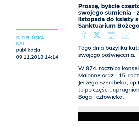
Proszę, byście często
swojego sumienia - z
listopada do księży 
Sanktuarium Bożego 
S. ZIELIŃSKA
KAI
Tego dnia bazylika kat
publikacja
swojego poświęcenia.
09.11.2018 14:14
W 874. rocznicę konsek
Malonne oraz 115. rocz
Jerzego Szembeka, bp M
to po części „upragnion
Boga i człowieka.