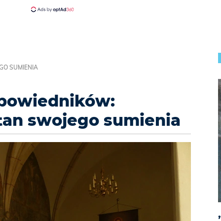
GO SUMIENIA
spowiedników:
 stan swojego sumienia