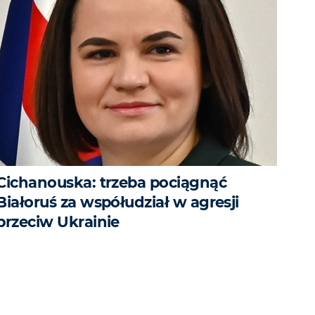
Cichanouska: trzeba pociągnąć
Białoruś za współudział w agresji
przeciw Ukrainie