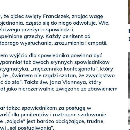
, że ojciec święty Franciszek, znając wagę
jednania, często się do niego odwołuje. Wie,
aściwego przeżycia spowiedzi i
opełnione grzechy. Każdy penitent od
obrego wysłuchania, zrozumienia i empatii.
ktem wyjścia dla spowiednika powinna być
zypomniał też dwóch słynnych spowiedników
, stygmatyka, „męczennika konfesjonału”, który
, że „światem nie rządzi szatan, że zwycięstwo
eć do zła”. Także św. Jana Vianneya, który
iał jako nierozerwalnie związane ze zbawieniem
ał także spowiednikom za posługę w
iwość dla penitentów i roztropne szafowanie
e „zajęcie” jest bardzo obciążające, trudne,
i „sól posługiwania”.