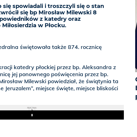
 się spowiadali i troszczyli się o stan
wrócił się bp Mirosław Milewski 8
spowiedników z katedry oraz
Miłosierdzia w Płocku.
edralna świętowała także 874. rocznicę
racji katedry płockiej przez bp. Aleksandra z
nicę jej ponownego poświęcenia przez bp.
irosław Milewski powiedział, że świątynia ta
e Jeruzalem”, miejsce święte, miejsce bliskości
REKLAMA
Play