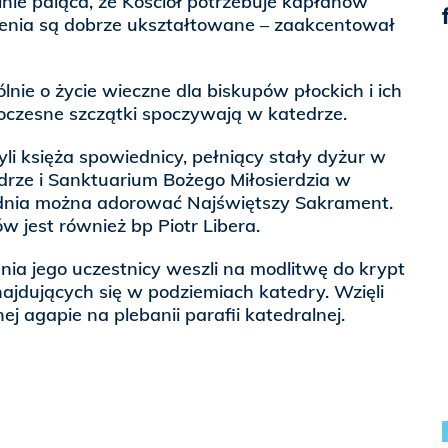
lnie paląca, że Kościół potrzebuje kapłanów
enia są dobrze ukształtowane – zaakcentował
lnie o życie wieczne dla biskupów płockich i ich
oczesne szczątki spoczywają w katedrze.
li księża spowiednicy, pełniący stały dyżur w
drze i Sanktuarium Bożego Miłosierdzia w
 dnia można adorować Najświętszy Sakrament.
 jest również bp Piotr Libera.
ia jego uczestnicy weszli na modlitwę do krypt
ajdujących się w podziemiach katedry. Wzięli
j agapie na plebanii parafii katedralnej.