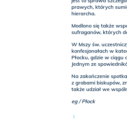
jest to sprawa szczegó
prawych, których sumi
hierarcha.
Modlono się także wspó
sufraganów, których d
W Mszy św. uczestniczy
konfesjonałach w kate
Płocku, gdzie w ciągu
Jednym ze spowiedników
Na zakończenie spotkan
z grobami biskupów, zn
także udział we wspólne
eg / Płock
1