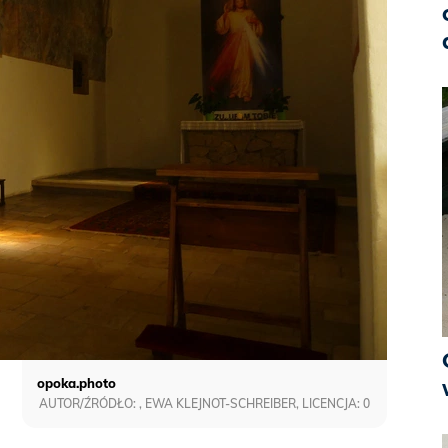
opoka.photo
AUTOR/ŹRÓDŁO: , EWA KLEJNOT-SCHREIBER, LICENCJA: 0