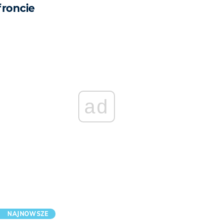
froncie
ad
NAJNOWSZE