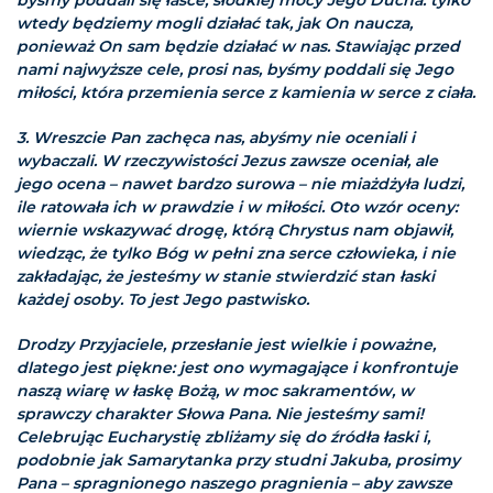
byśmy poddali się łasce, słodkiej mocy Jego Ducha: tylko
wtedy będziemy mogli działać tak, jak On naucza,
ponieważ On sam będzie działać w nas. Stawiając przed
nami najwyższe cele, prosi nas, byśmy poddali się Jego
miłości, która przemienia serce z kamienia w serce z ciała.
3. Wreszcie Pan zachęca nas, abyśmy nie oceniali i
wybaczali. W rzeczywistości Jezus zawsze oceniał, ale
jego ocena – nawet bardzo surowa – nie miażdżyła ludzi,
ile ratowała ich w prawdzie i w miłości. Oto wzór oceny:
wiernie wskazywać drogę, którą Chrystus nam objawił,
wiedząc, że tylko Bóg w pełni zna serce człowieka, i nie
zakładając, że jesteśmy w stanie stwierdzić stan łaski
każdej osoby. To jest Jego pastwisko.
Drodzy Przyjaciele, przesłanie jest wielkie i poważne,
dlatego jest piękne: jest ono wymagające i konfrontuje
naszą wiarę w łaskę Bożą, w moc sakramentów, w
sprawczy charakter Słowa Pana. Nie jesteśmy sami!
Celebrując Eucharystię zbliżamy się do źródła łaski i,
podobnie jak Samarytanka przy studni Jakuba, prosimy
Pana – spragnionego naszego pragnienia – aby zawsze