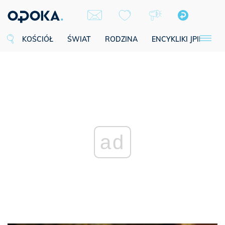
KOŚCIÓŁ
ŚWIAT
RODZINA
ENCYKLIKI JPII
SE
ad