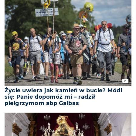
Życie uwiera jak kamień w bucie? Módl
się: Panie dopomóż mi – radził
pielgrzymom abp Galbas