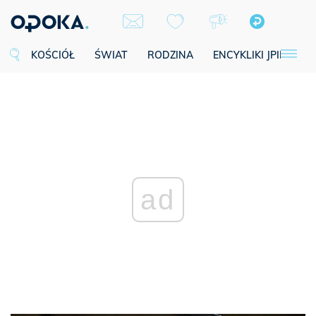
KOŚCIÓŁ
ŚWIAT
RODZINA
ENCYKLIKI JPII
SE
ad