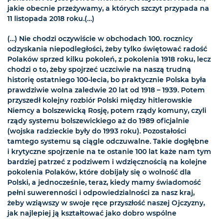
jakie obecnie przeżywamy, a których szczyt przypada na
11 listopada 2018 roku.(…)
(…) Nie chodzi oczywiście w obchodach 100. rocznicy
odzyskania niepodległości, żeby tylko świętować radość
Polaków sprzed kilku pokoleń, z pokolenia 1918 roku, lecz
chodzi o to, żeby spojrzeć uczciwie na naszą trudną
historię ostatniego 100-lecia, bo praktycznie Polska była
prawdziwie wolna zaledwie 20 lat od 1918 – 1939. Potem
przyszedł kolejny rozbiór Polski między hitlerowskie
Niemcy a bolszewicką Rosję, potem rządy komuny, czyli
rządy systemu bolszewickiego aż do 1989 oficjalnie
(wojska radzieckie były do 1993 roku). Pozostałości
tamtego systemu są ciągle odczuwalne. Takie dogłębne
i krytyczne spojrzenie na te ostanie 100 lat każe nam tym
bardziej patrzeć z podziwem i wdzięcznością na kolejne
pokolenia Polaków, które dobijały się o wolność dla
Polski, a jednocześnie, teraz, kiedy mamy świadomość
pełni suwerenności i odpowiedzialności za nasz kraj,
żeby wziąwszy w swoje ręce przyszłość naszej Ojczyzny,
jak najlepiej ją kształtować jako dobro wspólne