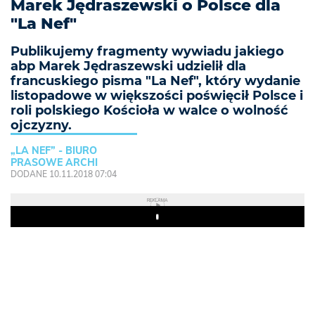
Marek Jędraszewski o Polsce dla
"La Nef"
Publikujemy fragmenty wywiadu jakiego
abp Marek Jędraszewski udzielił dla
francuskiego pisma "La Nef", który wydanie
listopadowe w większości poświęcił Polsce i
roli polskiego Kościoła w walce o wolność
ojczyzny.
„LA NEF” - BIURO
PRASOWE ARCHI
DODANE 10.11.2018 07:04
REKLAMA
Play