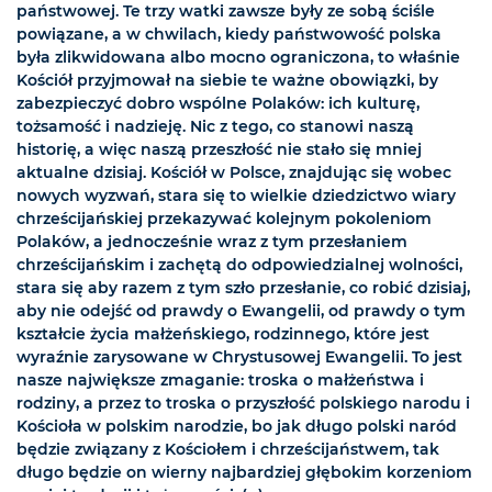
państwowej. Te trzy watki zawsze były ze sobą ściśle
powiązane, a w chwilach, kiedy państwowość polska
była zlikwidowana albo mocno ograniczona, to właśnie
Kościół przyjmował na siebie te ważne obowiązki, by
zabezpieczyć dobro wspólne Polaków: ich kulturę,
tożsamość i nadzieję. Nic z tego, co stanowi naszą
historię, a więc naszą przeszłość nie stało się mniej
aktualne dzisiaj. Kościół w Polsce, znajdując się wobec
nowych wyzwań, stara się to wielkie dziedzictwo wiary
chrześcijańskiej przekazywać kolejnym pokoleniom
Polaków, a jednocześnie wraz z tym przesłaniem
chrześcijańskim i zachętą do odpowiedzialnej wolności,
stara się aby razem z tym szło przesłanie, co robić dzisiaj,
aby nie odejść od prawdy o Ewangelii, od prawdy o tym
kształcie życia małżeńskiego, rodzinnego, które jest
wyraźnie zarysowane w Chrystusowej Ewangelii. To jest
nasze największe zmaganie: troska o małżeństwa i
rodziny, a przez to troska o przyszłość polskiego narodu i
Kościoła w polskim narodzie, bo jak długo polski naród
będzie związany z Kościołem i chrześcijaństwem, tak
długo będzie on wierny najbardziej głębokim korzeniom