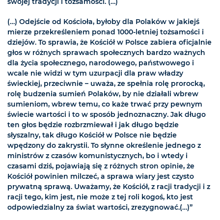
swojej tradycji i tożsamości. (…)
(…) Odejście od Kościoła, byłoby dla Polaków w jakiejś
mierze przekreśleniem ponad 1000-letniej tożsamości i
dziejów. To sprawia, że Kościół w Polsce zabiera oficjalnie
głos w różnych sprawach społecznych bardzo ważnych
dla życia społecznego, narodowego, państwowego i
wcale nie widzi w tym uzurpacji dla praw władzy
świeckiej, przeciwnie – uważa, ze spełnia rolę prorocką,
rolę budzenia sumień Polaków, by nie działali wbrew
sumieniom, wbrew temu, co każe trwać przy pewnym
świecie wartości i to w sposób jednoznaczny. Jak długo
ten głos będzie rozbrzmiewał i jak długo będzie
słyszalny, tak długo Kościół w Polsce nie będzie
wpędzony do zakrystii. To słynne określenie jednego z
ministrów z czasów komunistycznych, bo i wtedy i
czasami dziś, pojawiają się z różnych stron opinie, że
Kościół powinien milczeć, a sprawa wiary jest czysto
prywatną sprawą. Uważamy, że Kościół, z racji tradycji i z
racji tego, kim jest, nie może z tej roli kogoś, kto jest
odpowiedzialny za świat wartości, zrezygnować.(…)”