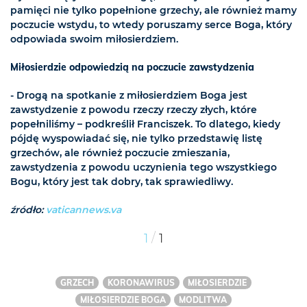
pamięci nie tylko popełnione grzechy, ale również mamy
poczucie wstydu, to wtedy poruszamy serce Boga, który
odpowiada swoim miłosierdziem.
Miłosierdzie odpowiedzią na poczucie zawstydzenia
- Drogą na spotkanie z miłosierdziem Boga jest
zawstydzenie z powodu rzeczy rzeczy złych, które
popełniliśmy – podkreślił Franciszek. To dlatego, kiedy
pójdę wyspowiadać się, nie tylko przedstawię listę
grzechów, ale również poczucie zmieszania,
zawstydzenia z powodu uczynienia tego wszystkiego
Bogu, który jest tak dobry, tak sprawiedliwy.
źródło:
vaticannews.va
/
1
1
GRZECH
KORONAWIRUS
MIŁOSIERDZIE
MIŁOSIERDZIE BOGA
MODLITWA