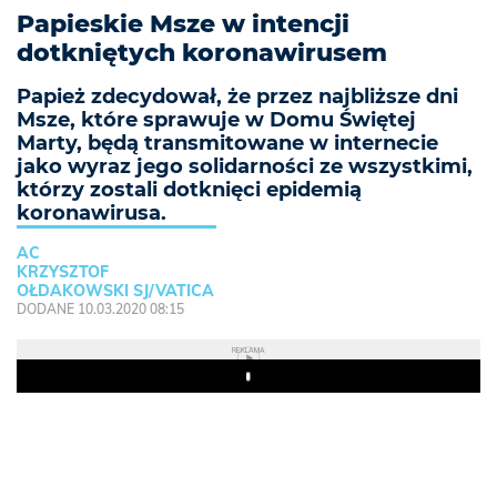
Papieskie Msze w intencji
dotkniętych koronawirusem
Papież zdecydował, że przez najbliższe dni
Msze, które sprawuje w Domu Świętej
Marty, będą transmitowane w internecie
jako wyraz jego solidarności ze wszystkimi,
którzy zostali dotknięci epidemią
koronawirusa.
AC
KRZYSZTOF
OŁDAKOWSKI SJ/VATICA
DODANE 10.03.2020 08:15
REKLAMA
Play