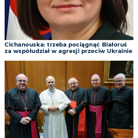
Cichanouska: trzeba pociągnąć Białoruś
za współudział w agresji przeciw Ukrainie