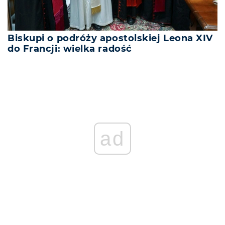
Biskupi o podróży apostolskiej Leona XIV
do Francji: wielka radość
ad