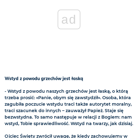
ad
Wstyd z powodu grzechów jest łaską
- Wstyd z powodu naszych grzechów jest łaską, o którą
trzeba prosić: «Panie, obym się zawstydził». Osoba, która
zagubiła poczucie wstydu traci także autorytet moralny,
traci szacunek do innych – zauważył Papież. Staje się
bezwstydna. To samo następuje w relacji z Bogiem: nam
wstyd, Tobie sprawiedliwość. Wstyd na twarzy, jak dzisiaj.
Ojciec Święty zwrócił uwagę, że kiedy zachowujemy w