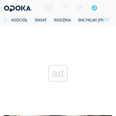
KOŚCIÓŁ
ŚWIAT
RODZINA
ENCYKLIKI JPII
SE
ad