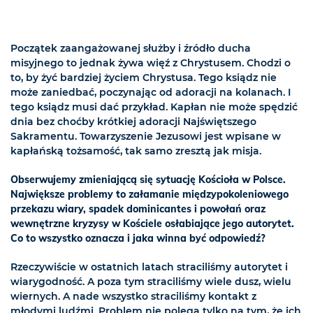
Początek zaangażowanej służby i źródło ducha
misyjnego to jednak żywa więź z Chrystusem. Chodzi o
to, by żyć bardziej życiem Chrystusa. Tego ksiądz nie
może zaniedbać, poczynając od adoracji na kolanach. I
tego ksiądz musi dać przykład. Kapłan nie może spędzić
dnia bez choćby krótkiej adoracji Najświętszego
Sakramentu. Towarzyszenie Jezusowi jest wpisane w
kapłańską tożsamość, tak samo zresztą jak misja.
Obserwujemy zmieniającą się sytuację Kościoła w Polsce.
Największe problemy to załamanie międzypokoleniowego
przekazu wiary, spadek dominicantes i powołań oraz
wewnętrzne kryzysy w Kościele osłabiające jego autorytet.
Co to wszystko oznacza i jaka winna być odpowiedź?
Rzeczywiście w ostatnich latach straciliśmy autorytet i
wiarygodność. A poza tym straciliśmy wiele dusz, wielu
wiernych. A nade wszystko straciliśmy kontakt z
młodymi ludźmi. Problem nie polega tylko na tym, że ich