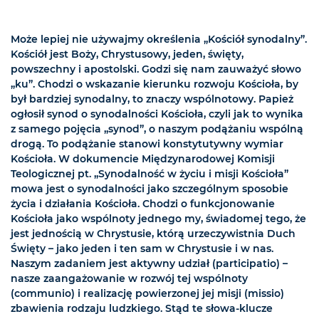
Może lepiej nie używajmy określenia „Kościół synodalny”.
Kościół jest Boży, Chrystusowy, jeden, święty,
powszechny i apostolski. Godzi się nam zauważyć słowo
„ku”. Chodzi o wskazanie kierunku rozwoju Kościoła, by
był bardziej synodalny, to znaczy wspólnotowy. Papież
ogłosił synod o synodalności Kościoła, czyli jak to wynika
z samego pojęcia „synod”, o naszym podążaniu wspólną
drogą. To podążanie stanowi konstytutywny wymiar
Kościoła. W dokumencie Międzynarodowej Komisji
Teologicznej pt. „Synodalność w życiu i misji Kościoła”
mowa jest o synodalności jako szczególnym sposobie
życia i działania Kościoła. Chodzi o funkcjonowanie
Kościoła jako wspólnoty jednego my, świadomej tego, że
jest jednością w Chrystusie, którą urzeczywistnia Duch
Święty – jako jeden i ten sam w Chrystusie i w nas.
Naszym zadaniem jest aktywny udział (participatio) –
nasze zaangażowanie w rozwój tej wspólnoty
(communio) i realizację powierzonej jej misji (missio)
zbawienia rodzaju ludzkiego. Stąd te słowa-klucze