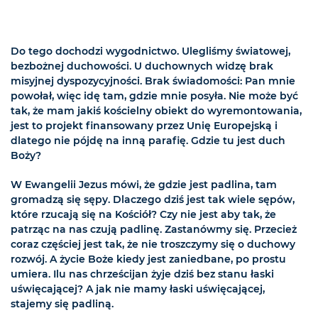
Do tego dochodzi wygodnictwo. Ulegliśmy światowej,
bezbożnej duchowości. U duchownych widzę brak
misyjnej dyspozycyjności. Brak świadomości: Pan mnie
powołał, więc idę tam, gdzie mnie posyła. Nie może być
tak, że mam jakiś kościelny obiekt do wyremontowania,
jest to projekt finansowany przez Unię Europejską i
dlatego nie pójdę na inną parafię. Gdzie tu jest duch
Boży?
W Ewangelii Jezus mówi, że gdzie jest padlina, tam
gromadzą się sępy. Dlaczego dziś jest tak wiele sępów,
które rzucają się na Kościół? Czy nie jest aby tak, że
patrząc na nas czują padlinę. Zastanówmy się. Przecież
coraz częściej jest tak, że nie troszczymy się o duchowy
rozwój. A życie Boże kiedy jest zaniedbane, po prostu
umiera. Ilu nas chrześcijan żyje dziś bez stanu łaski
uświęcającej? A jak nie mamy łaski uświęcającej,
stajemy się padliną.