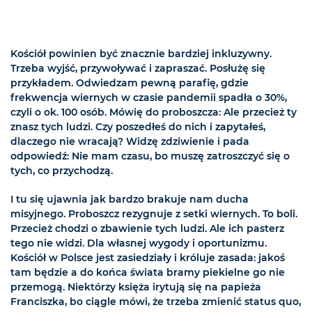
Kościół powinien być znacznie bardziej inkluzywny.
Trzeba wyjść, przywoływać i zapraszać. Posłużę się
przykładem. Odwiedzam pewną parafię, gdzie
frekwencja wiernych w czasie pandemii spadła o 30%,
czyli o ok. 100 osób. Mówię do proboszcza: Ale przecież ty
znasz tych ludzi. Czy poszedłeś do nich i zapytałeś,
dlaczego nie wracają? Widzę zdziwienie i pada
odpowiedź: Nie mam czasu, bo muszę zatroszczyć się o
tych, co przychodzą.
I tu się ujawnia jak bardzo brakuje nam ducha
misyjnego. Proboszcz rezygnuje z setki wiernych. To boli.
Przecież chodzi o zbawienie tych ludzi. Ale ich pasterz
tego nie widzi. Dla własnej wygody i oportunizmu.
Kościół w Polsce jest zasiedziały i króluje zasada: jakoś
tam będzie a do końca świata bramy piekielne go nie
przemogą. Niektórzy księża irytują się na papieża
Franciszka, bo ciągle mówi, że trzeba zmienić status quo,