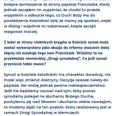
kolejne zamieszanie ze strony papieża Franciszka. Kiedy
jednak zacząłem im wyjaśniać, że chodzi tu przede
wszystkim o odkrycie tego, co Duch Boży ma do
powiedzenia Kościołowi dziś, że mamy się spotkać, wejść
w dialog i wspólnie to rozeznawać, księża zaczęli
reagować inaczej.
Z kolei ze strony niektórych kręgów w Kościele synod może
zostać wykorzystany jako okazja do reformy znacznie dalej
idącej niż oczekuje tego sam Franciszek. Widzimy to na
przykładzie niemieckiej „Drogi synodalnej”. Co jeśli synod
przyniesie takie owoce?
Synod w kościele katolickim ma charakter doradczy, nie
może więc zmienić doktryny. Decyzja zawsze należy do
papieża. Ale widzę jednak pewne niebezpieczeństwo.
Jeśli nie będziemy czuwać nad tym, żeby proces
synodalny polegał na słuchaniu Bożego Ducha,
pochyleniu się nad Słowem i słuchaniu siebie nawzajem,
to możemy zejść na ten poziom, który realizowany jest w
ramach Drogi Synodalnej w Niemczech.