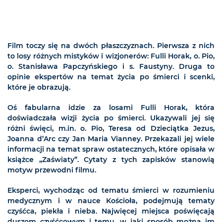
Film toczy się na dwóch płaszczyznach. Pierwsza z nich
to losy różnych mistyków i wizjonerów: Fulli Horak, o. Pio,
o. Stanisława Papczyńskiego i s. Faustyny. Druga to
opinie ekspertów na temat życia po śmierci i scenki,
które je obrazują.
Oś fabularna idzie za losami Fulli Horak, która
doświadczała wizji życia po śmierci. Ukazywali jej się
różni święci, m.in. o. Pio, Teresa od Dzieciątka Jezus,
Joanna d’Arc czy Jan Maria Vianney. Przekazali jej wiele
informacji na temat spraw ostatecznych, które opisała w
książce „Zaświaty”. Cytaty z tych zapisków stanowią
motyw przewodni filmu.
Eksperci, wychodząc od tematu śmierci w rozumieniu
medycznym i w nauce Kościoła, podejmują tematy
czyśćca, piekła i nieba. Najwięcej miejsca poświęcają
duszom czyśćcowym i temu, w jaki sposób można im