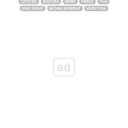
CZYŚCIEC
KULTURA
NIEBO
PIEKŁO
FILM
KINO ŚWIAT
MICHAŁ KONDRAT
MODLITWA
ad