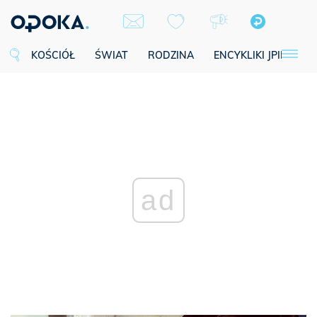
KOŚCIÓŁ
ŚWIAT
RODZINA
ENCYKLIKI JPII
SE
ad