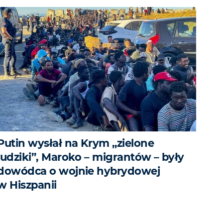
Putin wysłał na Krym „zielone
ludziki”, Maroko – migrantów – były
dowódca o wojnie hybrydowej
w Hiszpanii