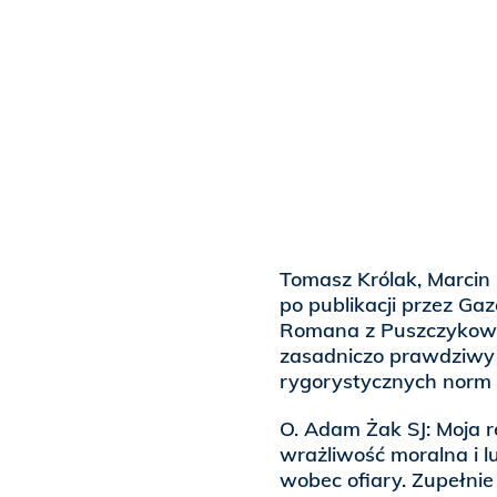
Tomasz Królak, Marcin P
po publikacji przez Ga
Romana z Puszczykowa, 
zasadniczo prawdziwy 
rygorystycznych norm k
O. Adam Żak SJ: Moja re
wrażliwość moralna i 
wobec ofiary. Zupełnie