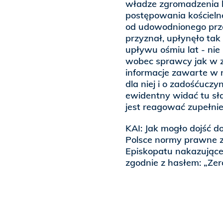
władze zgromadzenia k
postępowania kościelne
od udowodnionego prze
przyznał, upłynęło tak
upływu ośmiu lat - nie
wobec sprawcy jak w za
informacje zawarte w 
dla niej i o zadośćucz
ewidentny widać tu sł
jest reagować zupełnie 
KAI: Jak mogło dojść do
Polsce normy prawne za
Episkopatu nakazujące 
zgodnie z hasłem: „Zero 