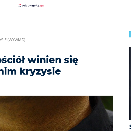
YSIE (WYWIAD)
ściół winien się
nim kryzysie