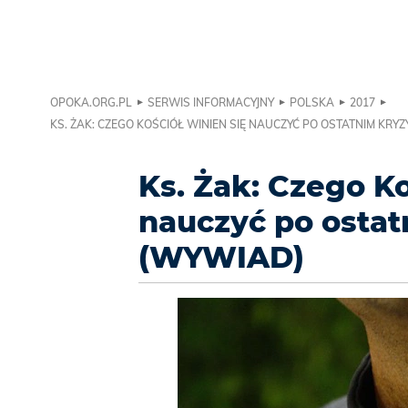
OPOKA.ORG.PL
SERWIS INFORMACYJNY
POLSKA
2017
KS. ŻAK: CZEGO KOŚCIÓŁ WINIEN SIĘ NAUCZYĆ PO OSTATNIM KRYZ
Ks. Żak: Czego Ko
nauczyć po ostat
(WYWIAD)