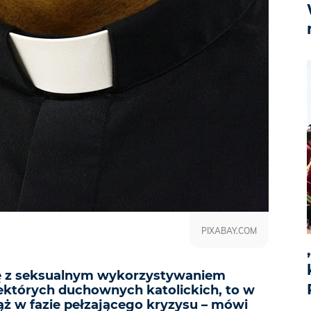
PIXABAY.COM
lkę z seksualnym wykorzystywaniem
iektórych duchownych katolickich, to w
ąż w fazie pełzającego kryzysu – mówi