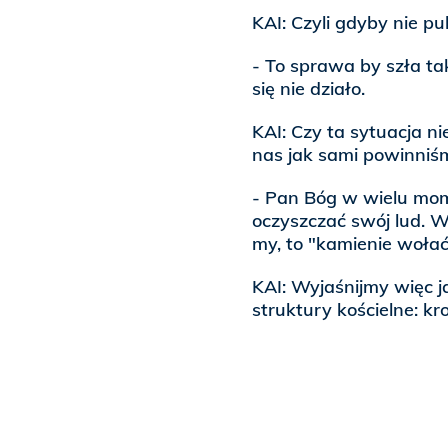
KAI: Czyli gdyby nie pu
- To sprawa by szła tak
się nie działo.
KAI: Czy ta sytuacja ni
nas jak sami powinni
- Pan Bóg w wielu mom
oczyszczać swój lud. W
my, to "kamienie wołać
KAI: Wyjaśnijmy więc 
struktury kościelne: kr