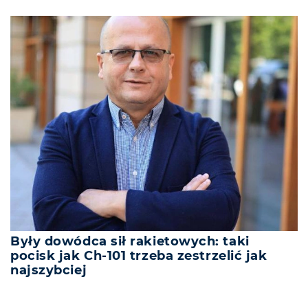
Były dowódca sił rakietowych: taki
pocisk jak Ch-101 trzeba zestrzelić jak
najszybciej