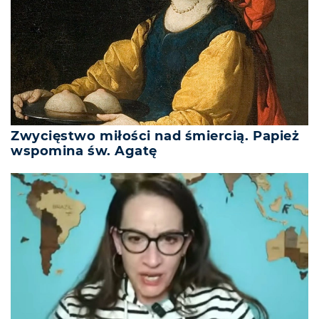
Zwycięstwo miłości nad śmiercią. Papież
wspomina św. Agatę