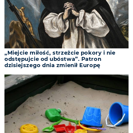
„Miejcie miłość, strzeżcie pokory i nie
odstępujcie od ubóstwa”. Patron
dzisiejszego dnia zmienił Europę