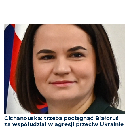
Cichanouska: trzeba pociągnąć Białoruś
za współudział w agresji przeciw Ukrainie