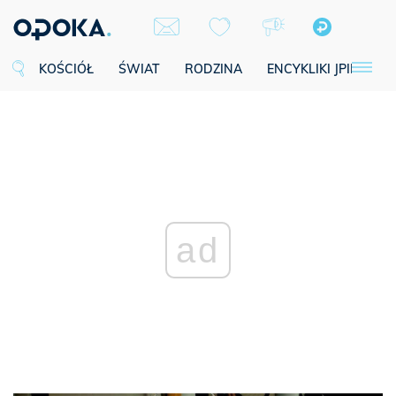
KOŚCIÓŁ
ŚWIAT
RODZINA
ENCYKLIKI JPII
SE
ad