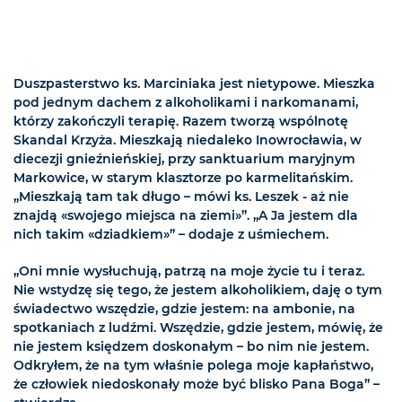
Duszpasterstwo ks. Marciniaka jest nietypowe. Mieszka
pod jednym dachem z alkoholikami i narkomanami,
którzy zakończyli terapię. Razem tworzą wspólnotę
Skandal Krzyża. Mieszkają niedaleko Inowrocławia, w
diecezji gnieźnieńskiej, przy sanktuarium maryjnym
Markowice, w starym klasztorze po karmelitańskim.
„Mieszkają tam tak długo – mówi ks. Leszek - aż nie
znajdą «swojego miejsca na ziemi»”. „A Ja jestem dla
nich takim «dziadkiem»” – dodaje z uśmiechem.
„Oni mnie wysłuchują, patrzą na moje życie tu i teraz.
Nie wstydzę się tego, że jestem alkoholikiem, daję o tym
świadectwo wszędzie, gdzie jestem: na ambonie, na
spotkaniach z ludźmi. Wszędzie, gdzie jestem, mówię, że
nie jestem księdzem doskonałym – bo nim nie jestem.
Odkryłem, że na tym właśnie polega moje kapłaństwo,
że człowiek niedoskonały może być blisko Pana Boga” –