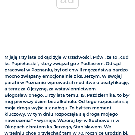
Mijają trzy lata odkąd żyje w trzeźwości. Mówi, że to „cud
ks. Popiełuszki”, który związał go z Podlasiem. Odkąd
pracował w Poznaniu, był od chwili męczeństwa bardzo
mocno związany emocjonalnie z ks. Jerzym. W swojej
parafii w Poznaniu wprowadził modlitwę o beatyfikację,
a teraz za Ojczyznę, za wstawiennictwem
Błogosławionego. „Trzy lata temu, 19. Października, to był
mój pierwszy dzień bez alkoholu. Od tego rozpoczęła się
moja droga wyjścia z nałogu. To był ten moment
kluczowy. W tym dniu rozpoczęła się droga mojego
nawrócenia” – wyznaje. Wczoraj był w Suchowoli i w
Okopach z bratem ks. Jerzego, Stanisławem. We
wrześniu chce przyjechać tam w 70. rocznicę urodzin bł.