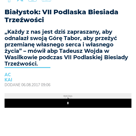
Białystok: VII Podlaska Biesiada
Trzeźwości
„Każdy z nas jest dziś zapraszany, aby
odnalazł swoją Górę Tabor, aby przeżyć
przemianę własnego serca i własnego
życia” – mówił abp Tadeusz Wojda w
Wasilkowie podczas VII Podlaskiej Biesiady
Trzeźwości.
AC
KAI
DODANE 06.08.2017 09:06
REKLAMA
Play