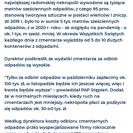
największej radomskiej nekropolii wywożone są tysiące
metrów sześciennych odpadów, z czego 95 proc.
stanowią tworzywa sztuczne w postaci wieńców i zniczy.
W 2019 r. było to w sumie 5 tys. metrów sześciennych
odpadów, z w 2020 r. roku - ze względu na pandemię - o
ok. 1 tys. m sześć. mniej. W okresie Wszystkich Świętych
każdego dnia z cmentarza wyjeżdża od 5 do 10 dużych
kontenerów z odpadami.
Dyrektor podkreślił, że wydatki cmentarza za odbiór
odpadów są wysokie.
"Tylko za odbiór odpadów w październiku zapłacimy ok.
100 tys. zł, w listopadzie będzie ich jeszcze więcej, więc i
kwota będzie wyższa" – powiedział PAP Stępień. Dodał,
że w normalnych miesiącach, kiedy ruch na
cmentarzach jest mniejszy, nekropolia płaci za pozbycie
się odpadów ok. 30-40 tys. zł.
Według dyrektora koszty odbioru cmentarnych
odpadów przez wyspecjalizowane firmy rokrocznie