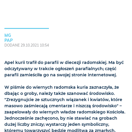
MG
PAP
DODANE 29.10.2021 10:54
Apel kurii trafił do parafii w diecezji radomskiej. Ma być
odczytywany w trakcie ogłoszeń parafialnych; część
parafii zamieściła go na swojej stronie internetowej.
W piśmie do wiernych radomska kuria zaznaczyła, że
dbając o groby, należy także szanować środowisko.
"Zrezygnujcie ze sztucznych wiązanek i kwiatów, które
masowo zaśmiecają cmentarze i niszczą środowisko" –
zaapelowały do wiernych władze radomskiego Kościoła.
Jednocześnie zachęcono, by nie stawiać na grobach
dużej liczby zniczy; wystarczy jeden symboliczny,
któremu towarzyszyć będzie modlitwa za zmarłych.