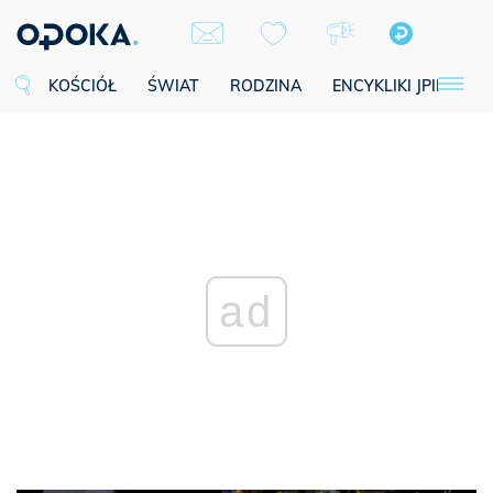
KOŚCIÓŁ
ŚWIAT
RODZINA
ENCYKLIKI JPII
SE
ad