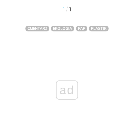
/
1
1
CMENTARZ
EKOLOGIA
PAP
PLASTIK
ad