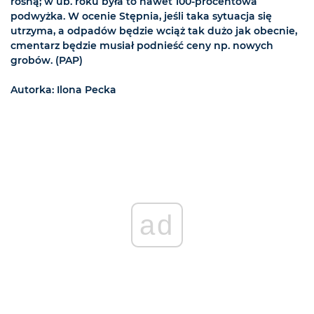
rosną; w ub. roku była to nawet 100-procentowa
podwyżka. W ocenie Stępnia, jeśli taka sytuacja się
utrzyma, a odpadów będzie wciąż tak dużo jak obecnie,
cmentarz będzie musiał podnieść ceny np. nowych
grobów. (PAP)
Autorka: Ilona Pecka
ad