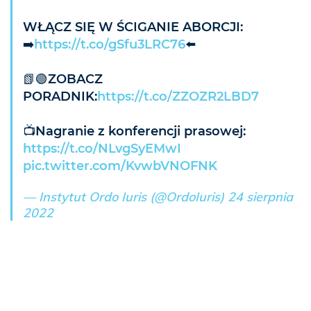
WŁĄCZ SIĘ W ŚCIGANIE ABORCJI:
➡️
https://t.co/gSfu3LRC76
⬅️
📗🟢ZOBACZ
PORADNIK:
https://t.co/ZZOZR2LBD7
📺Nagranie z konferencji prasowej:
https://t.co/NLvgSyEMwI
pic.twitter.com/KvwbVNOFNK
— Instytut Ordo Iuris (@OrdoIuris)
24 sierpnia
2022