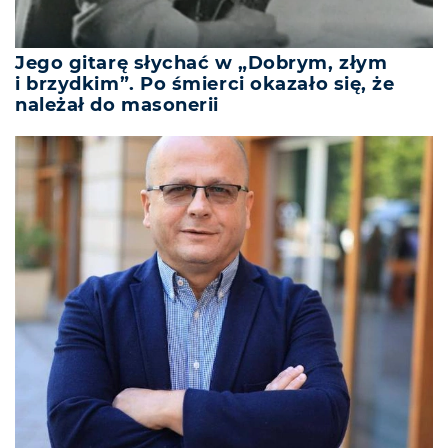
Jego gitarę słychać w „Dobrym, złym
i brzydkim”. Po śmierci okazało się, że
należał do masonerii