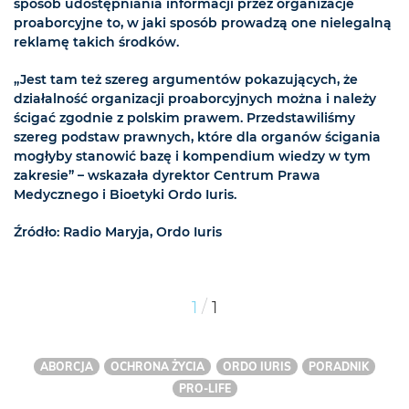
sposób udostępniania informacji przez organizacje
proaborcyjne to, w jaki sposób prowadzą one nielegalną
reklamę takich środków.
„Jest tam też szereg argumentów pokazujących, że
działalność organizacji proaborcyjnych można i należy
ścigać zgodnie z polskim prawem. Przedstawiliśmy
szereg podstaw prawnych, które dla organów ścigania
mogłyby stanowić bazę i kompendium wiedzy w tym
zakresie” – wskazała dyrektor Centrum Prawa
Medycznego i Bioetyki Ordo Iuris.
Źródło: Radio Maryja, Ordo Iuris
/
1
1
ABORCJA
OCHRONA ŻYCIA
ORDO IURIS
PORADNIK
PRO-LIFE