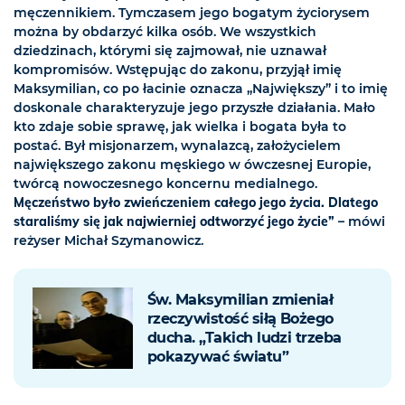
męczennikiem. Tymczasem jego bogatym życiorysem
można by obdarzyć kilka osób. We wszystkich
dziedzinach, którymi się zajmował, nie uznawał
kompromisów. Wstępując do zakonu, przyjął imię
Maksymilian, co po łacinie oznacza „Największy” i to imię
doskonale charakteryzuje jego przyszłe działania. Mało
kto zdaje sobie sprawę, jak wielka i bogata była to
postać. Był misjonarzem, wynalazcą, założycielem
największego zakonu męskiego w ówczesnej Europie,
twórcą nowoczesnego koncernu medialnego.
Męczeństwo było zwieńczeniem całego jego życia. Dlatego
staraliśmy się jak najwierniej odtworzyć jego życie”
– mówi
reżyser Michał Szymanowicz.
Św. Maksymilian zmieniał
rzeczywistość siłą Bożego
ducha. „Takich ludzi trzeba
pokazywać światu”