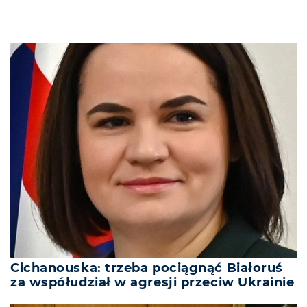
Cichanouska: trzeba pociągnąć Białoruś
za współudział w agresji przeciw Ukrainie