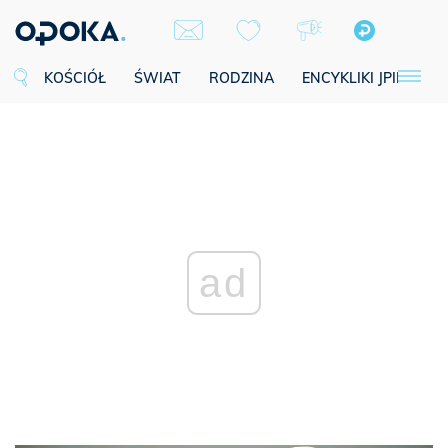
KOŚCIÓŁ
ŚWIAT
RODZINA
ENCYKLIKI JPII
SE
ad