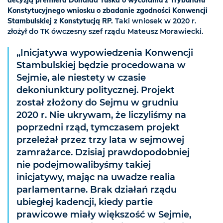
decyzją premiera Donalda Tuska o wycofaniu z Trybunału
Konstytucyjnego wniosku o zbadanie zgodności Konwencji
Stambulskiej z Konstytucją RP.
Taki wniosek w 2020 r.
złożył do TK ówczesny szef rządu Mateusz Morawiecki.
„Inicjatywa wypowiedzenia Konwencji
Stambulskiej będzie procedowana w
Sejmie, ale niestety w czasie
dekoniunktury politycznej. Projekt
został złożony do Sejmu w grudniu
2020 r. Nie ukrywam, że liczyliśmy na
poprzedni rząd, tymczasem projekt
przeleżał przez trzy lata w sejmowej
zamrażarce. Dzisiaj prawdopodobniej
nie podejmowalibyśmy takiej
inicjatywy, mając na uwadze realia
parlamentarne. Brak działań rządu
ubiegłej kadencji, kiedy partie
prawicowe miały większość w Sejmie,