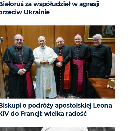
Białoruś za współudział w agresji
przeciw Ukrainie
Biskupi o podróży apostolskiej Leona
XIV do Francji: wielka radość