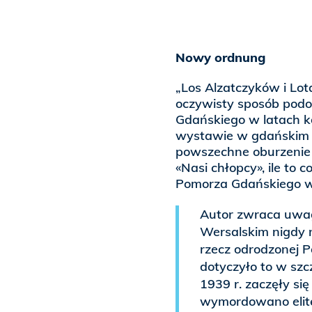
Nowy ordnung
„Los Alzatczyków i Lot
oczywisty sposób pod
Gdańskiego w latach k
wystawie w gdańskim 
powszechne oburzenie ni
«Nasi chłopcy», ile to 
Pomorza Gdańskiego w a
Autor zwraca uwag
Wersalskim nigdy n
rzecz odrodzonej P
dotyczyło to w szc
1939 r. zaczęły się
wymordowano elitę