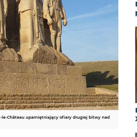
e-Château upamiętniający ofiary drugiej bitwy nad