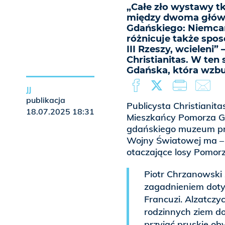
„Całe zło wystawy t
między dwoma głów
Gdańskiego: Niemcami
różnicuje także spos
III Rzeszy, wcieleni”
Christianitas. W te
Gdańska, która wzbud
JJ
publikacja
Publicysta Christianit
18.07.2025 18:31
Mieszkańcy Pomorza Gd
gdańskiego muzeum pr
Wojny Światowej ma – 
otaczające losy Pomorz
Piotr Chrzanowski
zagadnieniem dotyc
Francuzi. Alzatczyc
rodzinnych ziem do
przyjąć pruskie ob