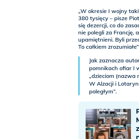
„W okresie I wojny tak
380 tysięcy – pisze Pi
się dezercji, co do zasa
nie polegli za Francję,
upamiętnieni. Byli prze
To całkiem zrozumiałe”
Jak zaznacza autor
pomnikach ofiar I 
„dzieciom (nazwa m
W Alzacji i Lotary
poległym”.