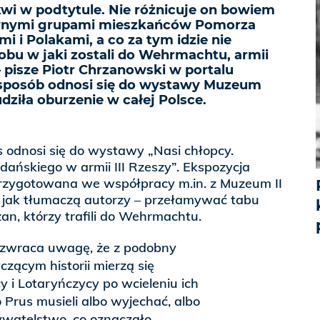
kwi w podtytule. Nie różnicuje on bowiem
nymi grupami mieszkańców Pomorza
 i Polakami, a co za tym idzie nie
obu w jaki zostali do Wehrmachtu, armii
 – pisze Piotr Chrzanowski w portalu
n sposób odnosi się do wystawy Muzeum
ziła oburzenie w całej Polsce.
as odnosi się do wystawy „Nasi chłopcy.
ańskiego w armii III Rzeszy”. Ekspozycja
zygotowana we współpracy m.in. z Muzeum II
jak tłumaczą autorzy – przełamywać tabu
an, którzy trafili do Wehrmachtu.
 zwraca uwagę, że z podobny
zącym historii mierzą się
y i Lotaryńczycy po wcieleniu ich
 Prus musieli albo wyjechać, albo
ywatelstwo, co oznaczało