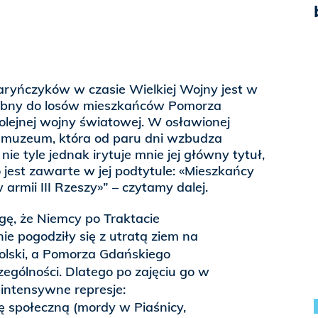
aryńczyków w czasie Wielkiej Wojny jest w
obny do losów mieszkańców Pomorza
olejnej wojny światowej. W osławionej
muzeum, która od paru dni wzbudza
e tyle jednak irytuje mnie jej główny tytuł,
co jest zawarte w jej podtytule: «Mieszkańcy
rmii III Rzeszy»” – czytamy dalej.
ę, że Niemcy po Traktacie
ie pogodziły się z utratą ziem na
olski, a Pomorza Gdańskiego
zególności. Dlatego po zajęciu go w
 intensywne represje:
 społeczną (mordy w Piaśnicy,