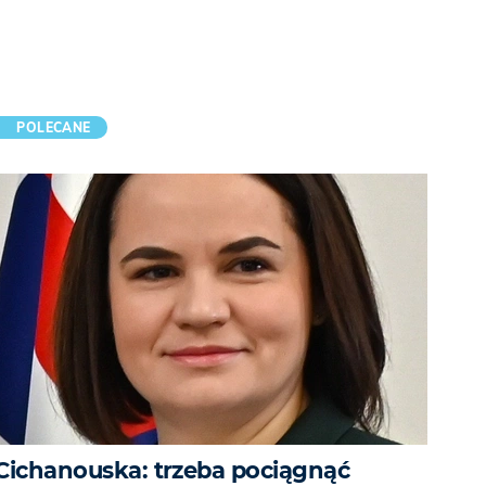
POLECANE
Cichanouska: trzeba pociągnąć