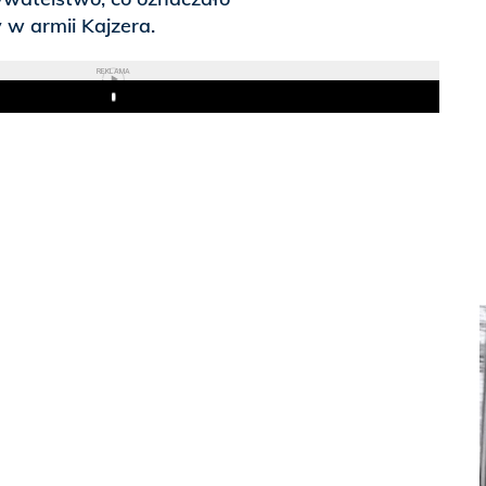
 w armii Kajzera.
REKLAMA
Play