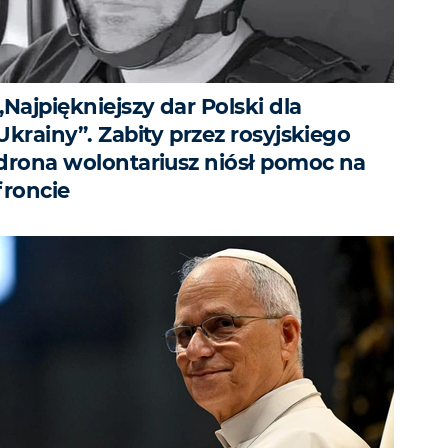
„Najpiękniejszy dar Polski dla
Ukrainy”. Zabity przez rosyjskiego
drona wolontariusz niósł pomoc na
froncie