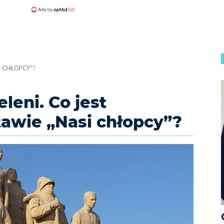
 CHŁOPCY”?
eni. Co jest
awie „Nasi chłopcy”?