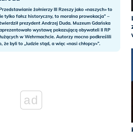
Przedstawianie żołnierzy III Rzeszy jako «naszych» to
ie tylko fałsz historyczny, to moralna prowokacja” –
twierdził prezydent Andrzej Duda. Muzeum Gdańska
aprezentowało wystawę pokazującą obywateli II RP
łużących w Wehrmachcie. Autorzy mocno podkreślili
o, że byli to „ludzie stąd, a więc «nasi chłopcy»”.
ad