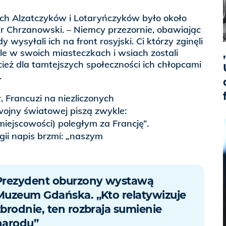
ich Alzatczyków i Lotaryńczyków było około
otr Chrzanowski. – Niemcy przezornie, obawiając
dy wysyłali ich na front rosyjski. Ci którzy zginęli
 ale w swoich miasteczkach i wsiach zostali
cież dla tamtejszych społeczności ich chłopcami
.
, Francuzi na niezliczonych
wojny światowej piszą zwykle:
iejscowości) poległym za Francję”.
ngii napis brzmi: „naszym
Prezydent oburzony wystawą
Muzeum Gdańska. „Kto relatywizuje
zbrodnie, ten rozbraja sumienie
narodu”