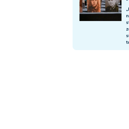
„
n
s
z
s
t