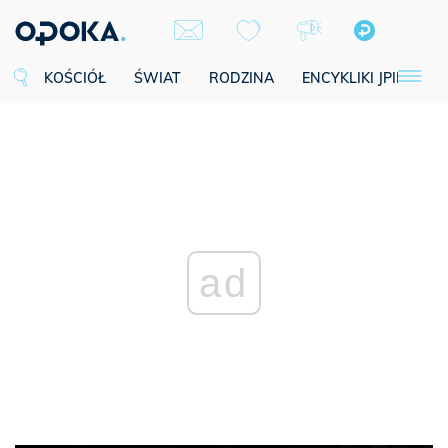
KOŚCIÓŁ
ŚWIAT
RODZINA
ENCYKLIKI JPII
SE
ad