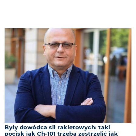
Były dowódca sił rakietowych: taki
pocisk jak Ch-101 trzeba zestrzelić jak