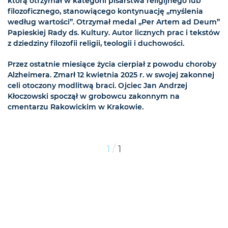
którą otrzymał w kategorii pisarstwa religijnego lub
filozoficznego, stanowiącego kontynuację „myślenia
według wartości”. Otrzymał medal „Per Artem ad Deum”
Papieskiej Rady ds. Kultury. Autor licznych prac i tekstów
z dziedziny filozofii religii, teologii i duchowości.
Przez ostatnie miesiące życia cierpiał z powodu choroby
Alzheimera. Zmarł 12 kwietnia 2025 r. w swojej zakonnej
celi otoczony modlitwą braci. Ojciec Jan Andrzej
Kłoczowski spoczął w grobowcu zakonnym na
cmentarzu Rakowickim w Krakowie.
/
1
1