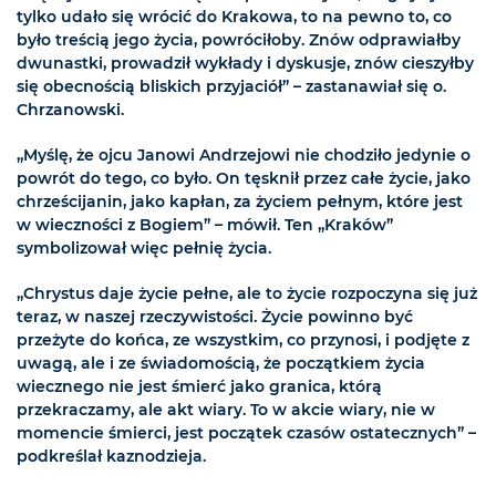
tylko udało się wrócić do Krakowa, to na pewno to, co
było treścią jego życia, powróciłoby. Znów odprawiałby
dwunastki, prowadził wykłady i dyskusje, znów cieszyłby
się obecnością bliskich przyjaciół” – zastanawiał się o.
Chrzanowski.
„Myślę, że ojcu Janowi Andrzejowi nie chodziło jedynie o
powrót do tego, co było. On tęsknił przez całe życie, jako
chrześcijanin, jako kapłan, za życiem pełnym, które jest
w wieczności z Bogiem” – mówił. Ten „Kraków”
symbolizował więc pełnię życia.
„Chrystus daje życie pełne, ale to życie rozpoczyna się już
teraz, w naszej rzeczywistości. Życie powinno być
przeżyte do końca, ze wszystkim, co przynosi, i podjęte z
uwagą, ale i ze świadomością, że początkiem życia
wiecznego nie jest śmierć jako granica, którą
przekraczamy, ale akt wiary. To w akcie wiary, nie w
momencie śmierci, jest początek czasów ostatecznych” –
podkreślał kaznodzieja.