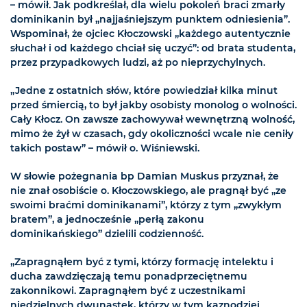
– mówił. Jak podkreślał, dla wielu pokoleń braci zmarły
dominikanin był „najjaśniejszym punktem odniesienia”.
Wspominał, że ojciec Kłoczowski „każdego autentycznie
słuchał i od każdego chciał się uczyć”: od brata studenta,
przez przypadkowych ludzi, aż po nieprzychylnych.
„Jedne z ostatnich słów, które powiedział kilka minut
przed śmiercią, to był jakby osobisty monolog o wolności.
Cały Kłocz. On zawsze zachowywał wewnętrzną wolność,
mimo że żył w czasach, gdy okoliczności wcale nie ceniły
takich postaw” – mówił o. Wiśniewski.
W słowie pożegnania bp Damian Muskus przyznał, że
nie znał osobiście o. Kłoczowskiego, ale pragnął być „ze
swoimi braćmi dominikanami”, którzy z tym „zwykłym
bratem”, a jednocześnie „perłą zakonu
dominikańskiego” dzielili codzienność.
„Zapragnąłem być z tymi, którzy formację intelektu i
ducha zawdzięczają temu ponadprzeciętnemu
zakonnikowi. Zapragnąłem być z uczestnikami
niedzielnych dwunastek, którzy w tym kaznodziei