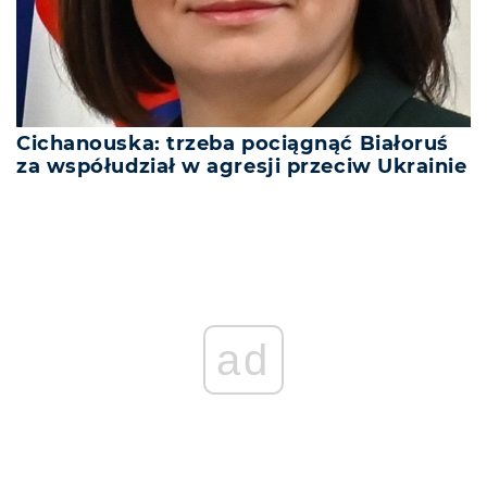
Cichanouska: trzeba pociągnąć Białoruś
za współudział w agresji przeciw Ukrainie
ad