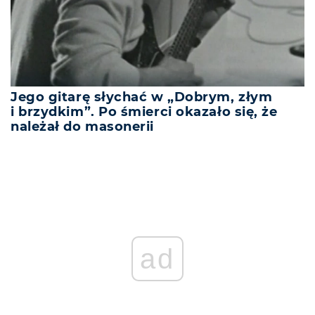
Jego gitarę słychać w „Dobrym, złym
i brzydkim”. Po śmierci okazało się, że
należał do masonerii
ad