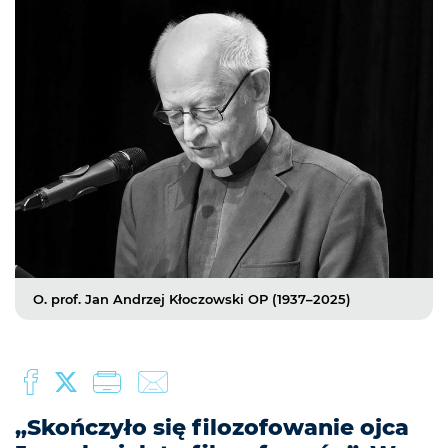
O. prof. Jan Andrzej Kłoczowski OP (1937–2025)
„Skończyło się filozofowanie ojca