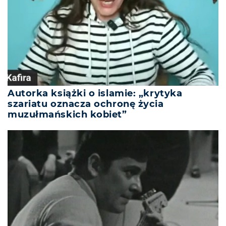
Autorka książki o islamie: „krytyka
szariatu oznacza ochronę życia
muzułmańskich kobiet”