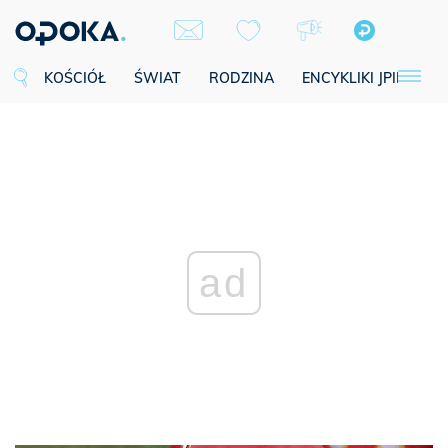
KOŚCIÓŁ
ŚWIAT
RODZINA
ENCYKLIKI JPII
SE
ad