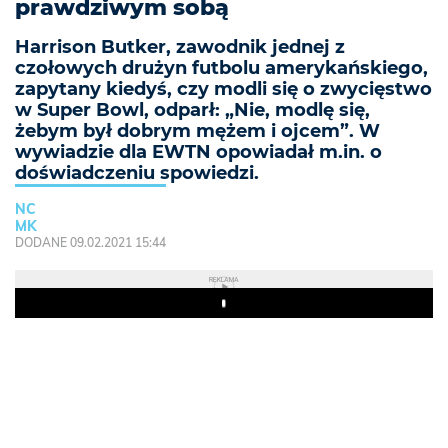
prawdziwym sobą
Harrison Butker, zawodnik jednej z
czołowych drużyn futbolu amerykańskiego,
zapytany kiedyś, czy modli się o zwycięstwo
w Super Bowl, odparł: „Nie, modlę się,
żebym był dobrym mężem i ojcem”. W
wywiadzie dla EWTN opowiadał m.in. o
doświadczeniu spowiedzi.
NC
MK
DODANE 09.02.2021 15:44
REKLAMA
Play