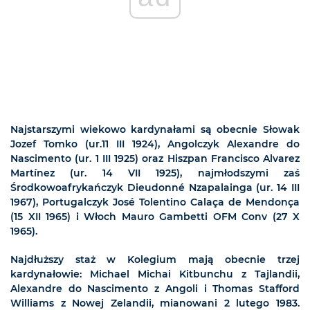
Najstarszymi wiekowo kardynałami są obecnie Słowak
Jozef Tomko (ur.11 III 1924), Angolczyk Alexandre do
Nascimento (ur. 1 III 1925) oraz Hiszpan Francisco Alvarez
Martínez (ur. 14 VII 1925), najmłodszymi zaś
Środkowoafrykańczyk Dieudonné Nzapalainga (ur. 14 III
1967), Portugalczyk José Tolentino Calaça de Mendonça
(15 XII 1965) i Włoch Mauro Gambetti OFM Conv (27 X
1965).
Najdłuższy staż w Kolegium mają obecnie trzej
kardynałowie: Michael Michai Kitbunchu z Tajlandii,
Alexandre do Nascimento z Angoli i Thomas Stafford
Williams z Nowej Zelandii, mianowani 2 lutego 1983.