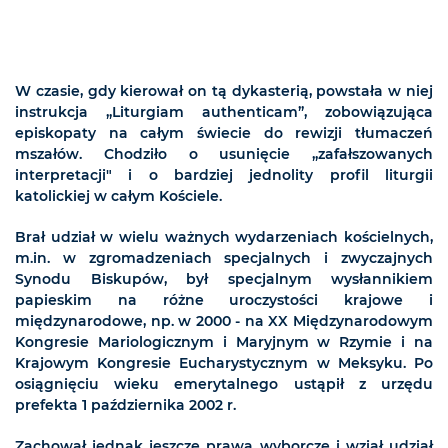
W czasie, gdy kierował on tą dykasterią, powstała w niej
instrukcja „Liturgiam authenticam”, zobowiązująca
episkopaty na całym świecie do rewizji tłumaczeń
mszałów. Chodziło o usunięcie „zafałszowanych
interpretacji" i o bardziej jednolity profil liturgii
katolickiej w całym Kościele.
Brał udział w wielu ważnych wydarzeniach kościelnych,
m.in. w zgromadzeniach specjalnych i zwyczajnych
Synodu Biskupów, był specjalnym wysłannikiem
papieskim na różne uroczystości krajowe i
międzynarodowe, np. w 2000 - na XX Międzynarodowym
Kongresie Mariologicznym i Maryjnym w Rzymie i na
Krajowym Kongresie Eucharystycznym w Meksyku. Po
osiągnięciu wieku emerytalnego ustąpił z urzędu
prefekta 1 października 2002 r.
Zachował jednak jeszcze prawa wyborcze i wziął udział