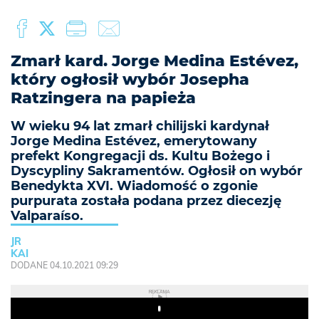
Zmarł kard. Jorge Medina Estévez,
który ogłosił wybór Josepha
Ratzingera na papieża
W wieku 94 lat zmarł chilijski kardynał
Jorge Medina Estévez, emerytowany
prefekt Kongregacji ds. Kultu Bożego i
Dyscypliny Sakramentów. Ogłosił on wybór
Benedykta XVI. Wiadomość o zgonie
purpurata została podana przez diecezję
Valparaíso.
JR
KAI
DODANE 04.10.2021 09:29
REKLAMA
Play