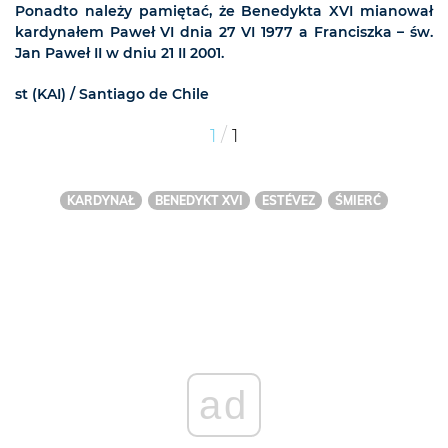
Ponadto należy pamiętać, że Benedykta XVI mianował
kardynałem Paweł VI dnia 27 VI 1977 a Franciszka – św.
Jan Paweł II w dniu 21 II 2001.
st (KAI) / Santiago de Chile
/
1
1
KARDYNAŁ
BENEDYKT XVI
ESTÉVEZ
ŚMIERĆ
ad