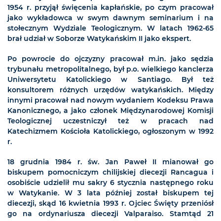
1954 r. przyjął święcenia kapłańskie, po czym pracował
jako wykładowca w swym dawnym seminarium i na
stołecznym Wydziale Teologicznym. W latach 1962-65
brał udział w Soborze Watykańskim II jako ekspert.
Po powrocie do ojczyzny pracował m.in. jako sędzia
trybunału metropolitalnego, był p.o. wielkiego kanclerza
Uniwersytetu Katolickiego w Santiago. Był też
konsultorem różnych urzędów watykańskich. Między
innymi pracował nad nowym wydaniem Kodeksu Prawa
Kanonicznego, a jako członek Międzynarodowej Komisji
Teologicznej uczestniczył też w pracach nad
Katechizmem Kościoła Katolickiego, ogłoszonym w 1992
r.
18 grudnia 1984 r. św. Jan Paweł II mianował go
biskupem pomocniczym chilijskiej diecezji Rancagua i
osobiście udzielił mu sakry 6 stycznia następnego roku
w Watykanie. W 3 lata później został biskupem tej
diecezji, skąd 16 kwietnia 1993 r. Ojciec Święty przeniósł
go na ordynariusza diecezji Valparaiso. Stamtąd 21