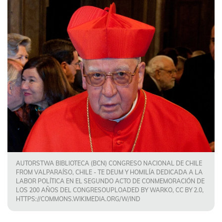
AUTORSTWA BIBLIOTECA (BCN) CONGRESO NACIONAL DE CHILE
FROM VALPARAÍSO, CHILE - TE DEUM Y HOMILÍA DEDICADA A LA
LABOR POLÍTICA EN EL SEGUNDO ACTO DE CONMEMORACIÓN DE
LOS 200 AÑOS DEL CONGRESOUPLOADED BY WARKO, CC BY 2.0,
HTTPS://COMMONS.WIKIMEDIA.ORG/W/IND