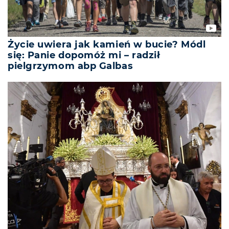
Życie uwiera jak kamień w bucie? Módl
się: Panie dopomóż mi – radził
pielgrzymom abp Galbas