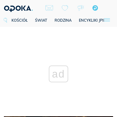
KOŚCIÓŁ
ŚWIAT
RODZINA
ENCYKLIKI JPII
SE
ad