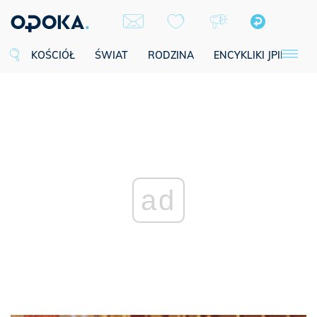
KOŚCIÓŁ
ŚWIAT
RODZINA
ENCYKLIKI JPII
SE
ad