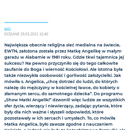
MG
DODANE 29.03.2021 10:40
Największa obecnie religijna sieć medialna na świecie,
EWTN, założona została przez Matkę Angelikę w małym
garażu w Alabamie w 1981 roku. Gdzie tkwi tajemnica jej
sukcesu? Na pewno przyczyniło się do tego całkowite
zaufanie do Boga i wierność Kościołowi. Ale istotna była
także niezwykła osobowość i gorliwość założycielki. Jak
mówiła s. Angelica, „chcę dotrzeć do ludzi, do których
należę: do mężczyzny w kościelnej ławce, do kobiety o
złamanym sercu, do samotnego dziecka”. Do programu
„Show Matki Angeliki” dzwonili więc ludzie ze wszystkich
sfer życia, wierzący i niewierzący, zadając pytania, które
były dla nich ważne i słyszeli odpowiedzi, które
pozostawały w ich sercach i umysłach. To, co mówiła
Matka Angelica, było zawsze zgodne z nauczaniem