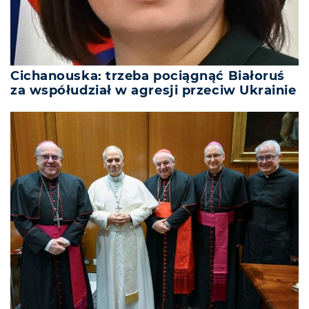
Cichanouska: trzeba pociągnąć Białoruś
za współudział w agresji przeciw Ukrainie