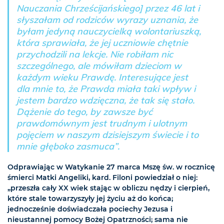
Nauczania Chrześcijańskiego] przez 46 lat i
słyszałam od rodziców wyrazy uznania, że
byłam jedyną nauczycielką wolontariuszką,
która sprawiała, że jej uczniowie chętnie
przychodzili na lekcje. Nie robiłam nic
szczególnego, ale mówiłam dzieciom w
każdym wieku Prawdę. Interesujące jest
dla mnie to, że Prawda miała taki wpływ i
jestem bardzo wdzięczna, że tak się stało.
Dążenie do tego, by zawsze być
prawdomównym jest trudnym i ulotnym
pojęciem w naszym dzisiejszym świecie i to
mnie głęboko zasmuca”.
Odprawiając w Watykanie 27 marca Mszę św. w rocznicę
śmierci Matki Angeliki, kard. Filoni powiedział o niej:
„przeszła cały XX wiek stając w obliczu nędzy i cierpień,
które stale towarzyszyły jej życiu aż do końca;
jednocześnie doświadczała pociechy Jezusa i
nieustannej pomocy Bożej Opatrzności; sama nie