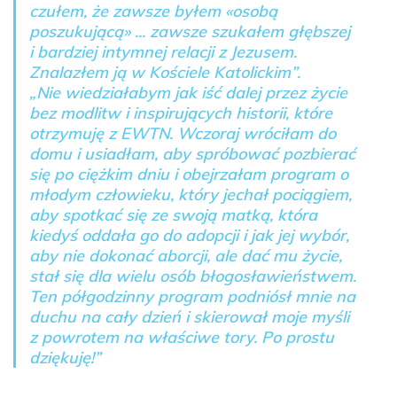
czułem, że zawsze byłem «osobą
poszukującą» ... zawsze szukałem głębszej
i bardziej intymnej relacji z Jezusem.
Znalazłem ją w Kościele Katolickim”.
„Nie wiedziałabym jak iść dalej przez życie
bez modlitw i inspirujących historii, które
otrzymuję z EWTN. Wczoraj wróciłam do
domu i usiadłam, aby spróbować pozbierać
się po ciężkim dniu i obejrzałam program o
młodym człowieku, który jechał pociągiem,
aby spotkać się ze swoją matką, która
kiedyś oddała go do adopcji i jak jej wybór,
aby nie dokonać aborcji, ale dać mu życie,
stał się dla wielu osób błogosławieństwem.
Ten półgodzinny program podniósł mnie na
duchu na cały dzień i skierował moje myśli
z powrotem na właściwe tory. Po prostu
dziękuję!”