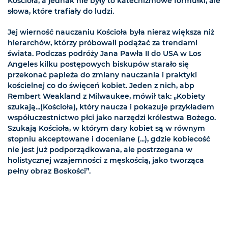
Kościoła, a jednak nie były to katechizmowe formułki, ale
słowa, które trafiały do ludzi.
Jej wierność nauczaniu Kościoła była nieraz większa niż
hierarchów, którzy próbowali podążać za trendami
świata. Podczas podróży Jana Pawła II do USA w Los
Angeles kilku postępowych biskupów starało się
przekonać papieża do zmiany nauczania i praktyki
kościelnej co do święceń kobiet. Jeden z nich, abp
Rembert Weakland z Milwaukee, mówił tak: „Kobiety
szukają...(Kościoła), który naucza i pokazuje przykładem
współuczestnictwo płci jako narzędzi królestwa Bożego.
Szukają Kościoła, w którym dary kobiet są w równym
stopniu akceptowane i doceniane (...), gdzie kobiecość
nie jest już podporządkowana, ale postrzegana w
holistycznej wzajemności z męskością, jako tworząca
pełny obraz Boskości”.