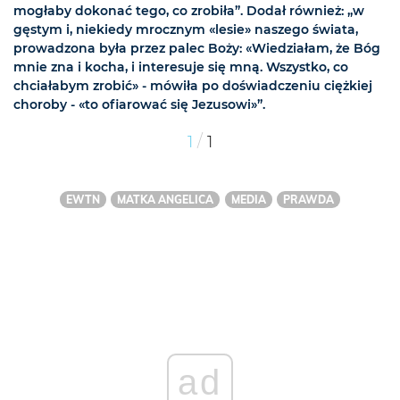
mogłaby dokonać tego, co zrobiła”. Dodał również: „w
gęstym i, niekiedy mrocznym «lesie» naszego świata,
prowadzona była przez palec Boży: «Wiedziałam, że Bóg
mnie zna i kocha, i interesuje się mną. Wszystko, co
chciałabym zrobić» - mówiła po doświadczeniu ciężkiej
choroby - «to ofiarować się Jezusowi»”.
/
1
1
EWTN
MATKA ANGELICA
MEDIA
PRAWDA
ad