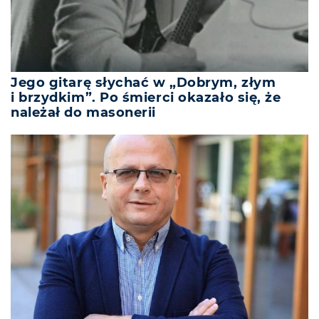
Jego gitarę słychać w „Dobrym, złym
i brzydkim”. Po śmierci okazało się, że
należał do masonerii