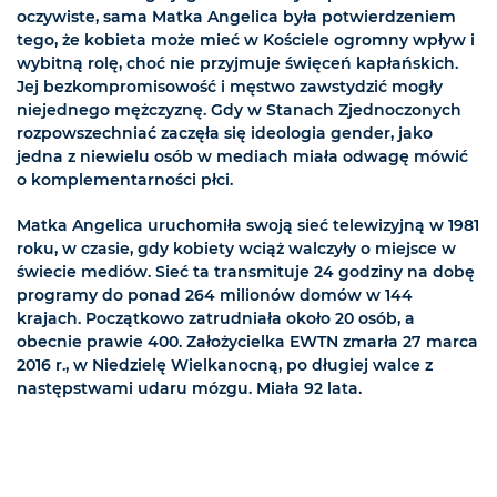
oczywiste, sama Matka Angelica była potwierdzeniem
tego, że kobieta może mieć w Kościele ogromny wpływ i
wybitną rolę, choć nie przyjmuje święceń kapłańskich.
Jej bezkompromisowość i męstwo zawstydzić mogły
niejednego mężczyznę. Gdy w Stanach Zjednoczonych
rozpowszechniać zaczęła się ideologia gender, jako
jedna z niewielu osób w mediach miała odwagę mówić
o komplementarności płci.
Matka Angelica uruchomiła swoją sieć telewizyjną w 1981
roku, w czasie, gdy kobiety wciąż walczyły o miejsce w
świecie mediów. Sieć ta transmituje 24 godziny na dobę
programy do ponad 264 milionów domów w 144
krajach. Początkowo zatrudniała około 20 osób, a
obecnie prawie 400. Założycielka EWTN zmarła 27 marca
2016 r., w Niedzielę Wielkanocną, po długiej walce z
następstwami udaru mózgu. Miała 92 lata.