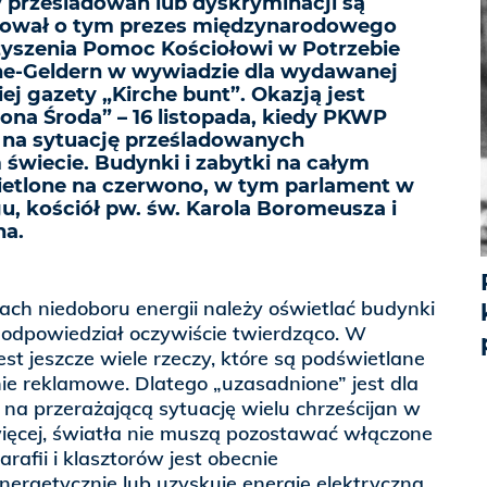
 prześladowań lub dyskryminacji są
rmował o tym prezes międzynarodowego
yszenia Pomoc Kościołowi w Potrzebie
e-Geldern w wywiadzie dla wydawanej
iej gazety „Kirche bunt”. Okazją jest
wona Środa” – 16 listopada, kiedy PKWP
 na sytuację prześladowanych
 świecie. Budynki i zabytki na całym
ietlone na czerwono, w tym parlament w
, kościół pw. św. Karola Boromeusza i
na.
ach niedoboru energii należy oświetlać budynki
 odpowiedział oczywiście twierdząco. W
jest jeszcze wiele rzeczy, które są podświetlane
ie reklamowe. Dlatego „uzasadnione” jest dla
na przerażającą sytuację wielu chrześcijan w
więcej, światła nie muszą pozostawać włączone
arafii i klasztorów jest obecnie
ergetycznie lub uzyskuje energię elektryczną