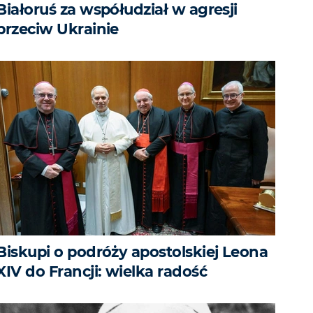
Białoruś za współudział w agresji
przeciw Ukrainie
Biskupi o podróży apostolskiej Leona
XIV do Francji: wielka radość