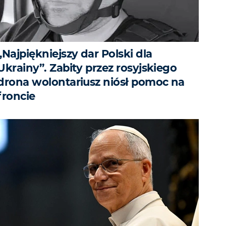
„Najpiękniejszy dar Polski dla
Ukrainy”. Zabity przez rosyjskiego
drona wolontariusz niósł pomoc na
froncie