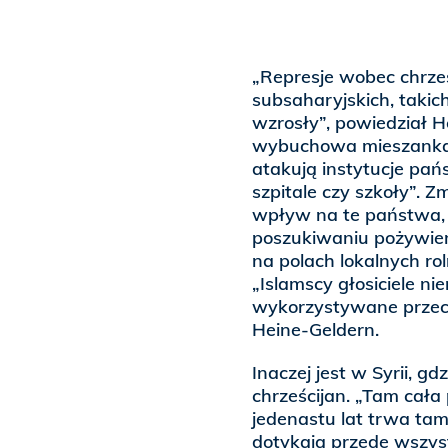
„Represje wobec chrześc
subsaharyjskich, takich
wzrosły”, powiedział H
wybuchowa mieszanka k
atakują instytucje pańs
szpitale czy szkoły”.
wpływ na te państwa, 
poszukiwaniu pożywien
na polach lokalnych ro
„Islamscy głosiciele ni
wykorzystywane przeci
Heine-Geldern.
Inaczej jest w Syrii, gd
chrześcijan. „Tam cała
jedenastu lat trwa tam
dotykają przede wszyst