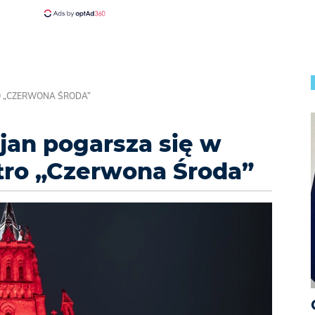
RO „CZERWONA ŚRODA”
ijan pogarsza się w
utro „Czerwona Środa”