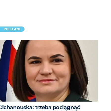
POLECANE
Cichanouska: trzeba pociągnąć