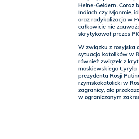
Heine-Geldern. Coraz ba
Indiach czy Mjanmie, id
oraz radykalizacja w P
całkowicie nie zauważa
skrytykował prezes P
W związku z rosyjską a
sytuacja katolików w R
również związek z kry
moskiewskiego Cyryla I
prezydenta Rosji Putin
rzymskokatolicki w Ros
zagranicy, ale przekaz
w ograniczonym zakres