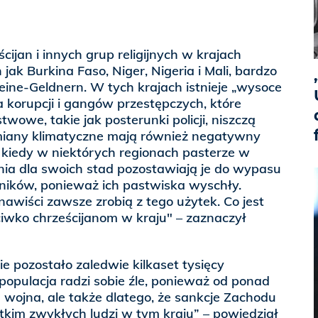
ijan i innych grup religijnych w krajach
 jak Burkina Faso, Niger, Nigeria i Mali, bardzo
eine-Geldnern. W tych krajach istnieje „wysoce
orupcji i gangów przestępczych, które
twowe, takie jak posterunki policji, niszczą
 Zmiany klimatyczne mają również negatywny
kiedy w niektórych regionach pasterze w
ia dla swoich stad pozostawiają je do wypasu
lników, ponieważ ich pastwiska wyschły.
enawiści zawsze zrobią z tego użytek. Co jest
wko chrześcijanom w kraju" – zaznaczył
zie pozostało zaledwie kilkaset tysięcy
 populacja radzi sobie źle, ponieważ od ponad
 wojna, ale także dlatego, że sankcje Zachodu
kim zwykłych ludzi w tym kraju” – powiedział