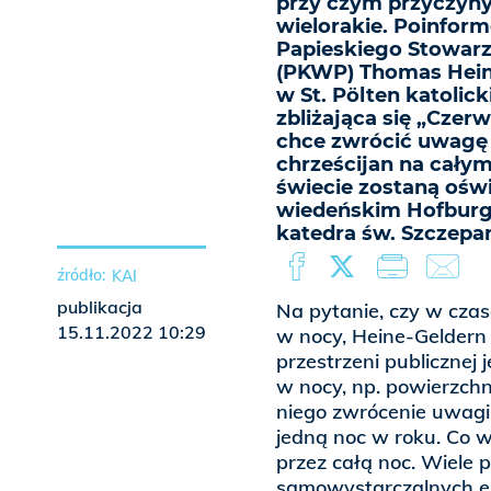
przy czym przyczyny
wielorakie. Poinfo
Papieskiego Stowarz
(PKWP) Thomas Hein
w St. Pölten katolick
zbliżająca się „Czer
chce zwrócić uwagę
chrześcijan na całym
świecie zostaną ośw
wiedeńskim Hofburgu
katedra św. Szczepa
KAI
publikacja
Na pytanie, czy w czas
15.11.2022 10:29
w nocy, Heine-Geldern
przestrzeni publicznej 
w nocy, np. powierzchn
niego zwrócenie uwagi 
jedną noc w roku. Co 
przez całą noc. Wiele p
samowystarczalnych en